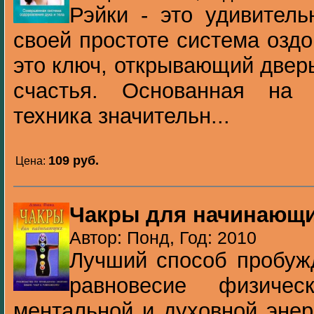
Рэйки - это удивител
своей простоте система оздо
это ключ, открывающий дверь
счастья. Основанная на 
техника значительн...
109 pуб.
Цена:
Чакры для начинающ
Автор: Понд, Год: 2010
Лучший способ пробуж
равновесие физическ
ментальной и духовной энер