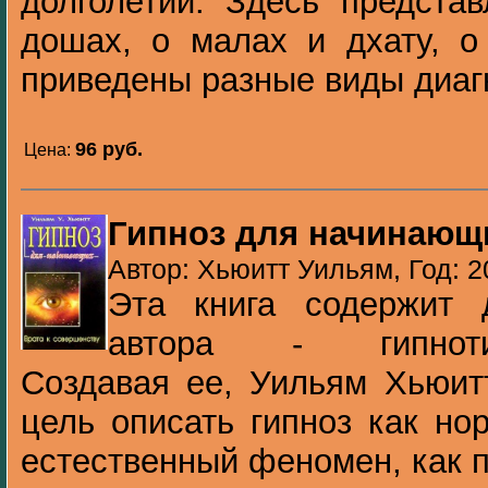
долголетии. Здесь предста
дошах, о малах и дхату, о
приведены разные виды диагно
96 pуб.
Цена:
Гипноз для начинающ
Автор: Хьюитт Уильям, Год: 2
Эта книга содержит 
автора - гипнотизе
Создавая ее, Уильям Хьюит
цель описать гипноз как но
естественный феномен, как п