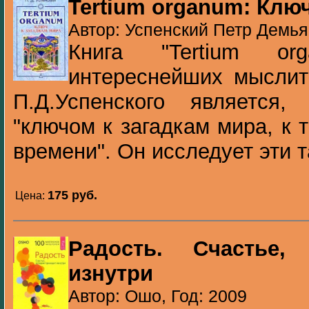
Tertium organum: Ключ
Автор: Успенский Петр Демья
Книга "Tertium or
интереснейших мыслит
П.Д.Успенского является
"ключом к загадкам мира, к 
времени". Он исследует эти т
175 pуб.
Цена:
Радость. Счастье,
изнутри
Автор: Ошо, Год: 2009