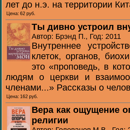
лет до н.э. на территории Кита
Цена: 62 pуб.
Ты дивно устроил вн
Автор: Брэнд П., Год: 2011
Внутреннее устройст
клеток, органов, биох
это «проповедь, в кот
людям о церкви и взаимо
членами...» Рассказы о челов
Цена: 162 pуб.
Вера как ощущение о
религии
Автор: Голованов М.В., Год: 