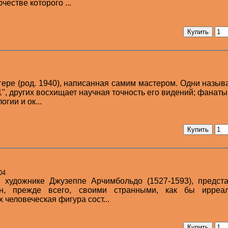
честве которого ...
гере (род. 1940), написанная самим мастером. Одни назыв
", других восхищает научная точность его видений; фанаты
гии и ок...
04
м художнике Джузеппе Арчимбольдо (1527-1593), предст
ен, прежде всего, своими странными, как бы ирреа
 человеческая фигура сост...