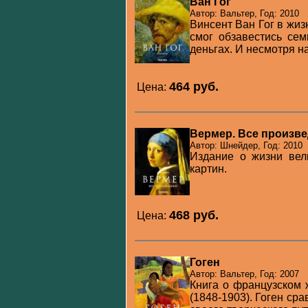
Ван Гог
Автор: Вальтер, Год: 2010
Винсент Ван Гог в жиз
смог обзавестись сем
деньгах. И несмотря на
464 pуб.
Цена:
Вермер. Все произв
Автор: Шнейдер, Год: 2010
Издание о жизни вел
картин.
468 pуб.
Цена:
Гоген
Автор: Вальтер, Год: 2007
Книга о французском 
(1848-1903). Гоген сра