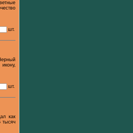
ветные
чество
шт.
Черный
 икону,
шт.
ал как
5 тысяч