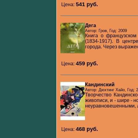
541 pуб.
Цена:
Дега
Автор: Гров, Год: 2009
Книга о французском
(1834-1917). В цент
города. Через выражен
459 pуб.
Цена:
Кандинский
Автор: Дюхтинг Хайо, Год: 
Творчество Кандинско
живописи, и - шире - 
неуравновешенными, 
468 pуб.
Цена: