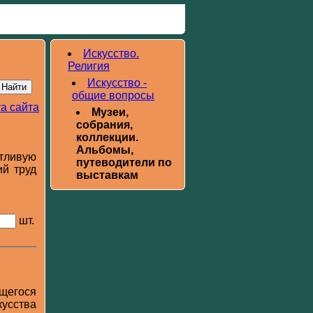
Искусство.
Религия
Искусство -
общие вопросы
а сайта
Музеи,
собрания,
коллекции.
Альбомы,
тливую
путеводители по
ий труд
выставкам
шт.
щегося
кусства