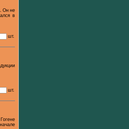
. Он не
дался в
шт.
дукции
шт.
 Гогене
 начале