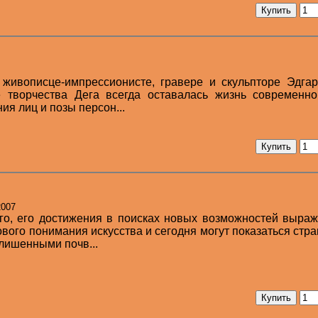
 живописце-импрессионисте, гравере и скульпторе Эдга
ре творчества Дега всегда оставалась жизнь современн
ия лиц и позы персон...
2007
го, его достижения в поисках новых возможностей выра
нового понимания искусства и сегодня могут показаться стр
лишенными почв...