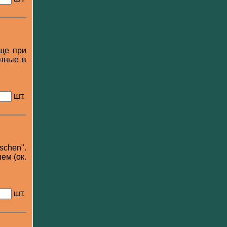
еще при
енные в
шт.
schen".
ем (ок.
шт.