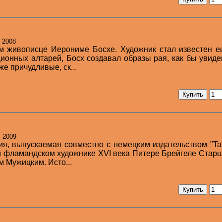
: 2008
ом живописце Иерониме Босхе. Художник стал известен 
ионных алтарей, Босх создавал образы рая, как бы увид
е причудливые, ск...
: 2009
, выпускаемая совместно с немецким издательством "Ta
м фламандском художнике XVI века Питере Брейгеле Старш
м Мужицким. Исто...