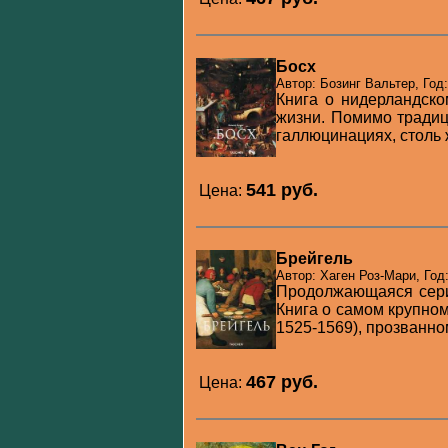
Босх
Автор: Бозинг Вальтер, Год
Книга о нидерландск
жизни. Помимо традиц
галлюцинациях, столь ж
541 pуб.
Цена:
Брейгель
Автор: Хаген Роз-Мари, Год
Продолжающаяся серия
Книга о самом крупно
1525-1569), прозванно
467 pуб.
Цена: