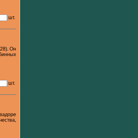
шт.
28). Он
убинных
шт.
вадоре
чества,