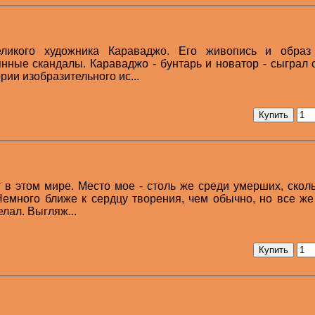
ликого художника Караваджо. Его живопись и образ
нные скандалы. Караваджо - бунтарь и новатор - сыграл 
рии изобразительного ис...
т в этом мире. Место мое - столь же среди умерших, скол
емного ближе к сердцу творения, чем обычно, но все же
елал. Выгляж...