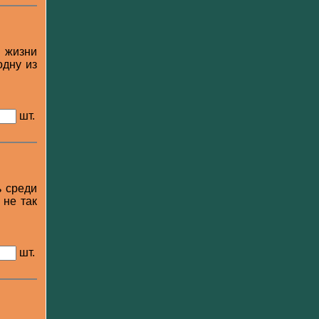
 жизни
одну из
шт.
ь среди
 не так
шт.