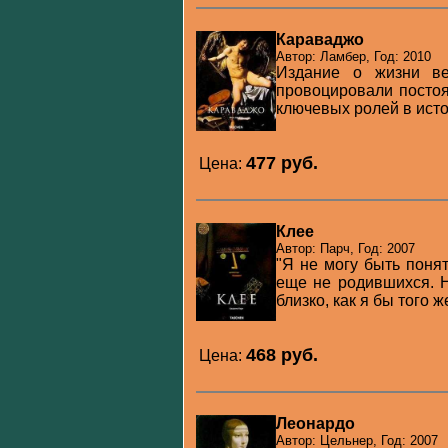
Караваджо
Автор: Ламбер, Год: 2010
Издание о жизни ве
провоцировали постоя
ключевых ролей в исто
477 pуб.
Цена:
Клее
Автор: Парч, Год: 2007
"Я не могу быть поня
еще не родившихся. Н
близко, как я бы того ж
468 pуб.
Цена:
Леонардо
Автор: Цельнер, Год: 2007