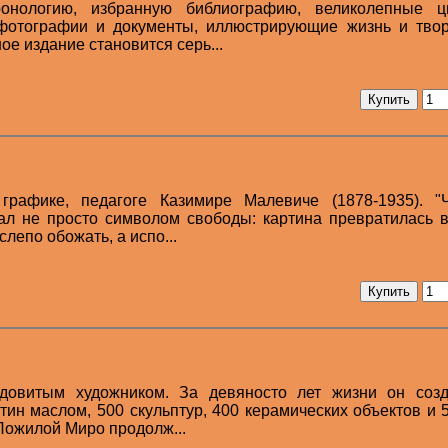
онологию, избранную библиографию, великолепные ц
 фотографии и документы, иллюстрирующие жизнь и твор
ое издание становится серь...
графике, педагоге Казимире Малевиче (1878-1935). "
ал не просто символом свободы: картина превратилась в
лепо обожать, а испо...
довитым художником. За девяносто лет жизни он созд
тин маслом, 500 скульптур, 400 керамических объектов и 
Пожилой Миро продолж...