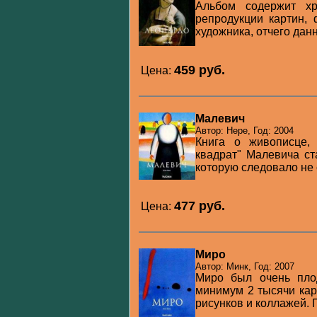
Альбом содержит хр
репродукции картин,
художника, отчего данн
459 pуб.
Цена:
Малевич
Автор: Нере, Год: 2004
Книга о живописце, 
квадрат" Малевича ст
которую следовало не с
477 pуб.
Цена:
Миро
Автор: Минк, Год: 2007
Миро был очень пло
минимум 2 тысячи кар
рисунков и коллажей. 