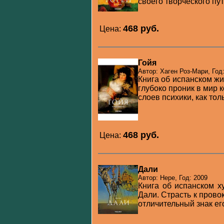
своего творческого пути
468 pуб.
Цена:
Гойя
Автор: Хаген Роз-Мари, Год
Книга об испанском жи
глубоко проник в мир
слоев психики, как толь
468 pуб.
Цена:
Дали
Автор: Нере, Год: 2009
Книга об испанском 
Дали. Страсть к пров
отличительный знак его