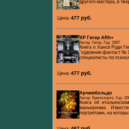
другого мастера, в твор
477 pуб.
Цена:
XP Гигер ARh+
Автор: Гигер, Год: 2007
Книга о Хансе Руди Ги
"художник-фантаст № 1
специалисты по психоло
477 pуб.
Цена:
Арчимбольдо
Автор: Кригескорте, Год: 20
Книга об итальянско
маньеризма. Извест
портретами, на которых
467 pуб.
Цена: