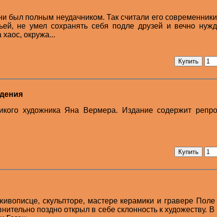
ни был полным неудачником. Так считали его современники
ьей, не умел сохранять себя подле друзей и вечно нуж
 хаос, окружа...
едения
икого художника Яна Вермера. Издание содержит репро
живописце, скульпторе, мастере керамики и гравере Поле
внительно поздно открыл в себе склонность к художеству. В