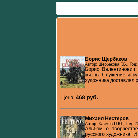
Борис Щербаков
Автор: Щербакова Г.Б., Год:
Борис Валентинович 
жизнь. Служение иску
художника доставлял ра
468 pуб.
Цена:
Михаил Нестеров
Автор: Климов П.Ю., Год: 2
Альбом о творчеств
русского художника. И