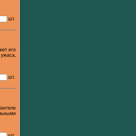
шт.
ают его
 ужаса,
шт.
авителе
льными
шт.