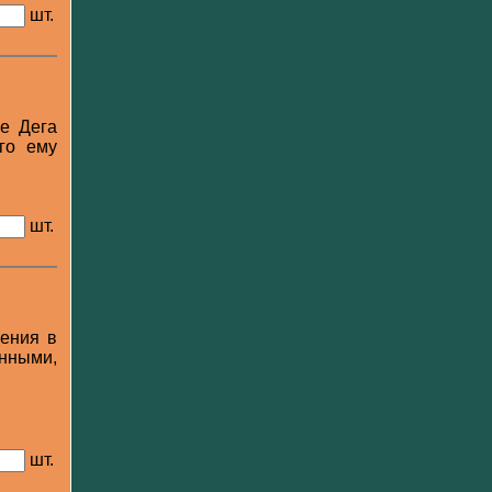
шт.
ре Дега
ого ему
шт.
жения в
анными,
шт.