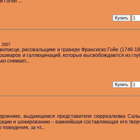
 Гоген ...
: 2007
вописце, рисовальщике и гравере Франсиско Гойе (1746-18
 кошмаров и галлюцинаций, которые высвобождаются из гл
ко снимает...
художнике, выдающемся представителе сюрреализма Саль
окации и шокированию – важнейшая составляющая его твор
 поведения, за чт...