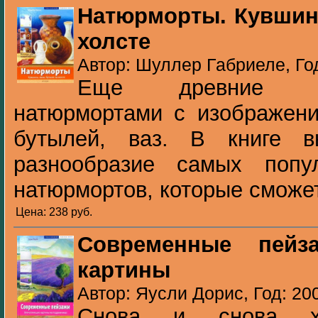
Натюрморты. Кувшин
холсте
Автор: Шуллер Габриеле, Го
Еще древние гр
натюрмортами с изображени
бутылей, ваз. В книге 
разнообразие самых попу
натюрмортов, которые сможет
Цена: 238 pуб.
Современные пейз
картины
Автор: Яусли Дорис, Год: 20
Снова и снова худ