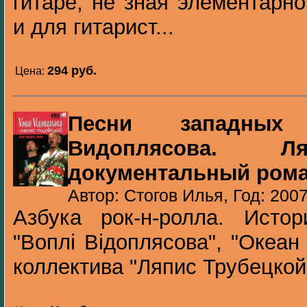
гитаре, не зная элементарно
и для гитарист...
294 pуб.
Цена:
Песни западных
Видоплясова. Ля
документальный ром
Автор: Стогов Илья, Год: 200
Азбука рок-н-ролла. Истор
"Воплi Вiдоплясова", "Океан
коллектива "Ляпис Трубецкой