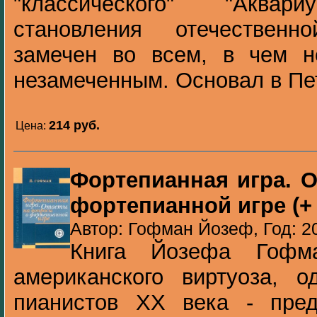
"классического" "Аква
становления отечествен
замечен во всем, в чем н
незамеченным. Основал в Пет
214 pуб.
Цена:
Фортепианная игра. 
фортепианной игре (+
Автор: Гофман Йозеф, Год: 2
Книга Йозефа Гофм
американского виртуоза, о
пианистов ХХ века - пред