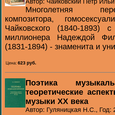
Автор: Чайковский Петр Ильич
Многолетняя пер
композитора, гомосексуа
Чайковского (1840-1893) с
миллионера Надеждой Фил
(1831-1894) - знаменита и уни
623 pуб.
Цена:
Поэтика музыкаль
теоретические аспек
музыки ХХ века
Автор: Гуляницкая Н.С., Год: