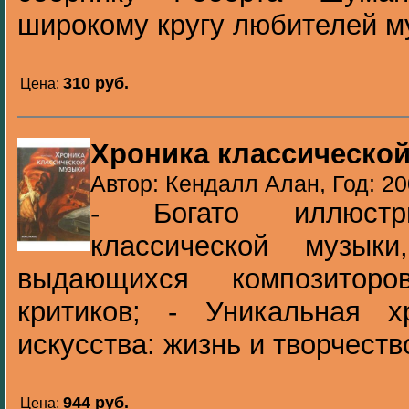
широкому кругу любителей муз
310 pуб.
Цена:
Хроника классическо
Автор: Кендалл Алан, Год: 2
- Богато иллюстри
классической музык
выдающихся композиторо
критиков; - Уникальная х
искусства: жизнь и творчеств
944 pуб.
Цена: