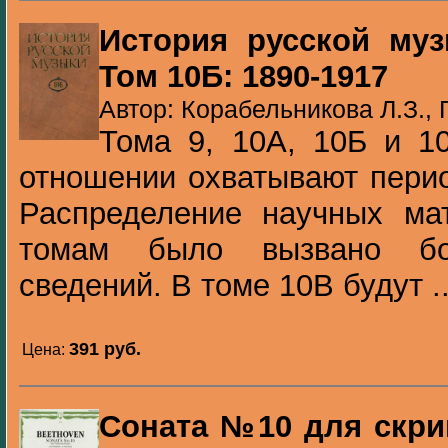
История русской муз
Том 10Б: 1890-1917
Автор: Корабельникова Л.З., 
Тома 9, 10А, 10Б и 1
отношении охватывают перио
Распределение научных ма
томам было вызвано бо
сведений. В томе 10В будут ..
391 pуб.
Цена:
Соната №10 для скри