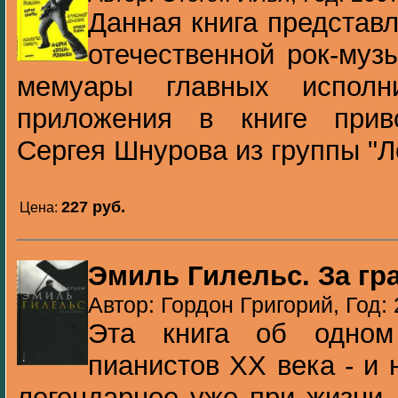
Данная книга представ
отечественной рок-муз
мемуары главных исполн
приложения в книге прив
Сергея Шнурова из группы "Ле
227 pуб.
Цена:
Эмиль Гилельс. За г
Автор: Гордон Григорий, Год:
Эта книга об одном
пианистов XX века - и 
легендарное уже при жизни,