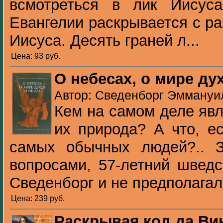
всмотреться в лик Иисус
Евангелии раскрывается с р
Иисуса. Десять граней л...
Цена: 93 pуб.
О небесах, о мире ду
Автор: Сведенборг Эммануил
Кем на самом деле яв
их природа? А что, е
самых обычных людей?.. 
вопросами, 57-летний швед
Сведенборг и не предполагал.
Цена: 239 pуб.
Раскрывая код да Ви