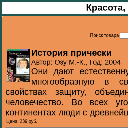
Красота,
Поиск товара
История прически
Автор: Озу М.-К., Год: 2004
Они дают естественн
многообразную в с
свойствах защиту, объед
человечество. Во всех уг
континентах люди с древнейш
Цена: 239 pуб.