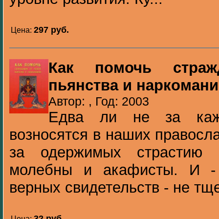
297 pуб.
Цена:
Как помочь страж
пьянства и наркоман
Автор: , Год: 2003
Едва ли не за каж
возносятся в наших правосл
за одержимых страстию в
молебны и акафисты. И -
верных свидетельств - не тще
32 pуб.
Цена: