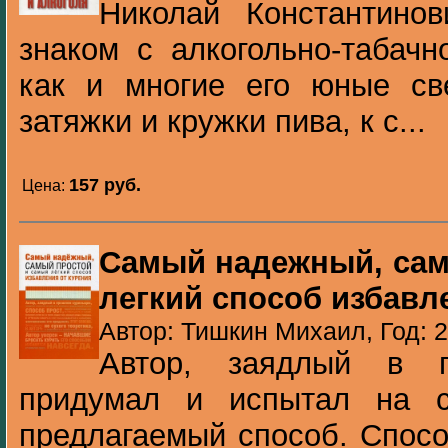
Николай Константино
знаком с алкогольно-табачн
как и многие его юные све
затяжки и кружки пива, к с...
157 pуб.
Цена:
Самый надежный, сам
легкий способ избавл
Автор: Тишкин Михаил, Год: 
Автор, заядлый в п
придумал и испытал на 
предлагаемый способ. Спосо