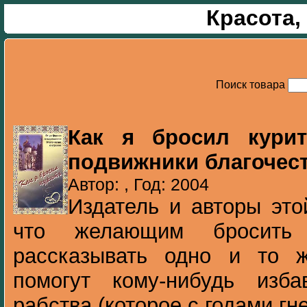
Красота,
Поиск товара
Как я бросил кури
подвижники благочест
Автор: , Год: 2004
Издатель и авторы это
что желающим бросить 
рассказывать одно и то 
помогут кому-нибудь изба
рабства (которое с годами гне