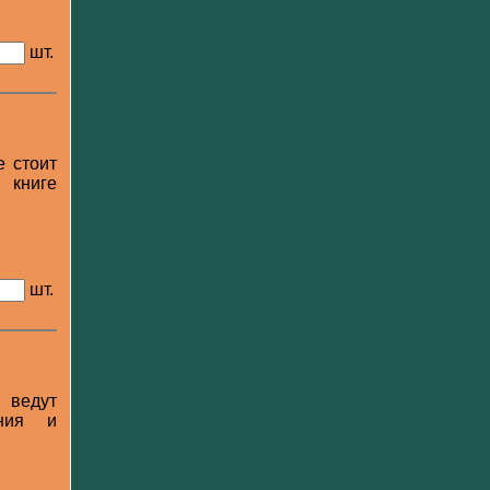
шт.
е стоит
 книге
шт.
 ведут
ания и