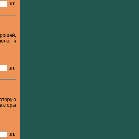
шт.
рощай,
иолог и
шт.
которую
факторы
шт.