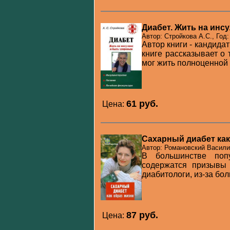
Диабет. Жить на инс
Автор: Стройкова А.С., Год:
Автор книги - кандида
книге рассказывает о 
мог жить полноценной ж
61 pуб.
Цена:
Сахарный диабет как
Автор: Романовский Василий
В большинстве поп
содержатся призывы 
диабитологи, из-за бол
87 pуб.
Цена: