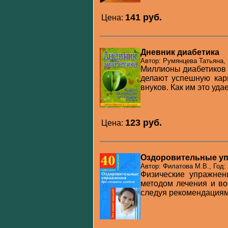
141 pуб.
Цена:
Дневник диабетика
Автор: Румянцева Татьяна, 
Миллионы диабетиков 
делают успешную карь
внуков. Как им это удае
123 pуб.
Цена:
Оздоровительные уп
Автор: Филатова М.В., Год:
Физические упражне
методом лечения и во
следуя рекомендациям 