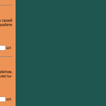
в своей
диабете
шт.
бетом,
листы-
шт.