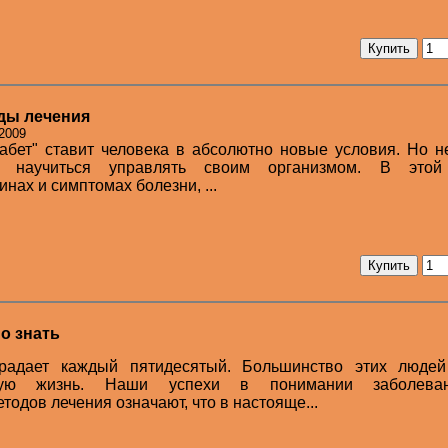
ды лечения
 2009
абет" ставит человека в абсолютно новые условия. Но н
ет научиться управлять своим организмом. В этой
нах и симптомах болезни, ...
но знать
традает каждый пятидесятый. Большинство этих людей
вную жизнь. Наши успехи в понимании заболев
одов лечения означают, что в настояще...