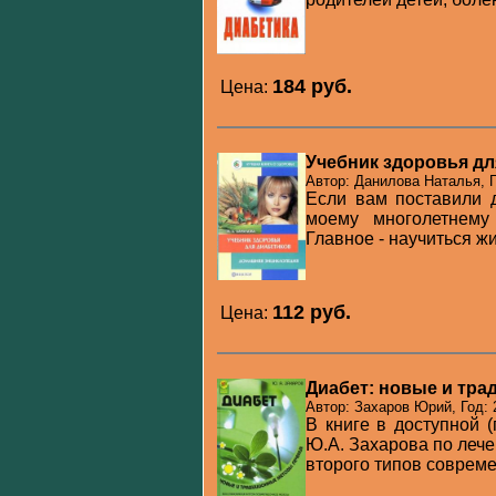
184 pуб.
Цена:
Учебник здоровья дл
Автор: Данилова Наталья, Г
Если вам поставили д
моему многолетнему 
Главное - научиться жит
112 pуб.
Цена:
Диабет: новые и тр
Автор: Захаров Юрий, Год: 
В книге в доступной 
Ю.А. Захарова по леч
второго типов совреме