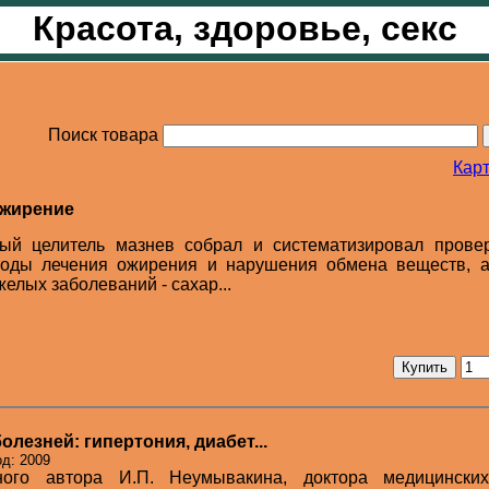
Красота, здоровье, секс
Поиск товара
Карт
ожирение
ный целитель мазнев собрал и систематизировал прове
оды лечения ожирения и нарушения обмена веществ, а
желых заболеваний - сахар...
олезней: гипертония, диабет...
д: 2009
ного автора И.П. Неумывакина, доктора медицинских