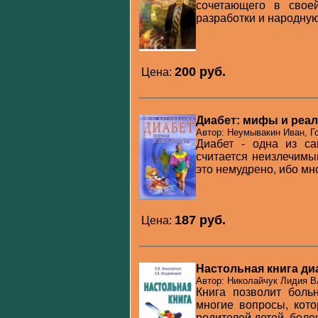
сочетающего в свое
разработки и народную 
200 pуб.
Цена:
Диабет: мифы и реа
Автор: Неумывакин Иван, Го
Диабет - одна из са
считается неизлечимы
это немудрено, ибо мно
187 pуб.
Цена:
Настольная книга ди
Автор: Николайчук Лидия В
Книга позволит боль
многие вопросы, кото
родителей детей, боле