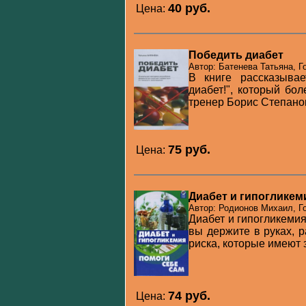
40 pуб.
Цена:
Победить диабет
Автор: Батенева Татьяна, Г
В книге рассказывае
диабет!", который бо
тренер Борис Степанов
75 pуб.
Цена:
Диабет и гипогликем
Автор: Родионов Михаил, Го
Диабет и гипогликемия
вы держите в руках, 
риска, которые имеют з
74 pуб.
Цена: