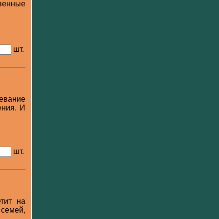
венные
шт.
евание
ения. И
шт.
тит на
 семей,