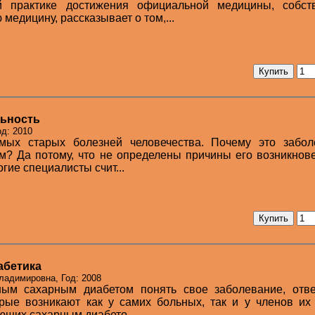
й практике достижения официальной медицины, собст
медицину, рассказывает о том,...
льность
д: 2010
мых старых болезней человечества. Почему это забол
м? Да потому, что не определены причины его возникнов
гие специалисты счит...
абетика
ладимировна, Год: 2008
ным сахарным диабетом понять свое заболевание, отве
рые возникают как у самих больных, так и у членов их
ющих сахарным диабето...