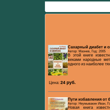
Сахарный диабет и 
Автор: Мазнев, Год: 2005
В этой книге извест
веками народные мет
одного из наиболее тя
24 pуб.
Цена:
Пути избавления от б
Автор: Неумывакин Иван, Го
Новая книга извест