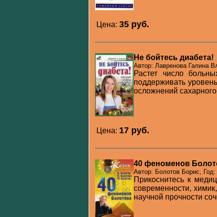
35 pуб.
Цена:
Не бойтесь диабета!
Автор: Лавренова Галина В
Растет число больны
поддерживать уровень
осложнений сахарного д
17 pуб.
Цена:
40 феноменов Болот
Автор: Болотов Борис, Год:
Прикоснитесь к меди
современности, химик,
научной прочности сочет