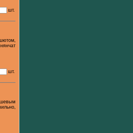
шт.
ашютом,
 нянчат
шт.
ешевым
вильно,