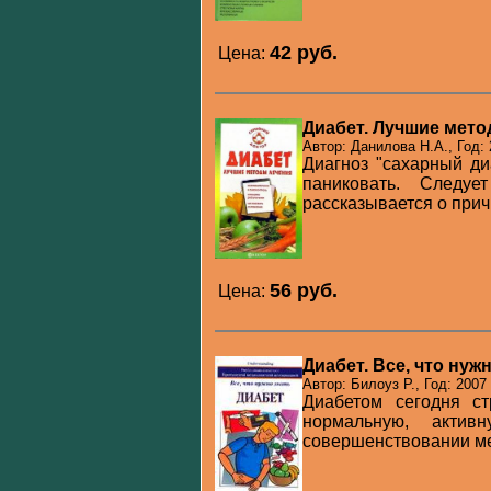
42 pуб.
Цена:
Диабет. Лучшие мето
Автор: Данилова Н.А., Год:
Диагноз "сахарный ди
паниковать. Следу
рассказывается о причи
56 pуб.
Цена:
Диабет. Все, что нуж
Автор: Билоуз Р., Год: 2007
Диабетом сегодня с
нормальную, акти
совершенствовании мет