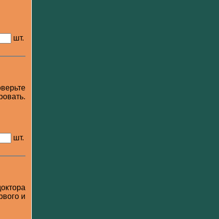
шт.
оверьте
овать.
шт.
доктора
рвого и