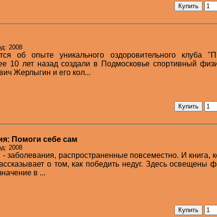
од: 2008
тся об опыте уникального оздоровительного клуба "П
лее 10 лет назад создали в Подмосковье спортивный физ
ич Жерлыгин и его кол...
ия: Помоги себе сам
д: 2008
 - заболевания, распространенные повсеместно. И книга, 
рассказывает о том, как победить недуг. Здесь освещены 
начение в ...