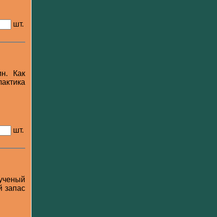
шт.
н. Как
лактика
шт.
 ученый
й запас