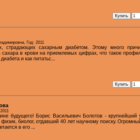
ладимировна, Год: 2011
х, страдающих сахарным диабетом. Этому много причи
 сахара в крови на приемлемых цифрах, что такое профи
иабета и как питатьс...
ова
 2011
цине будущего! Борис Васильевич Болотов - крупнейший
 физик, биолог, отдавший 40 лет научному поиску. Огромны
ается в его ...