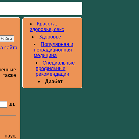
Красота,
здоровье, секс
Здоровье
Популярная и
а сайта
нетрадиционная
медицина
Специальные
профильные
ренные
рекомендации
 также
Диабет
шт.
 наук,