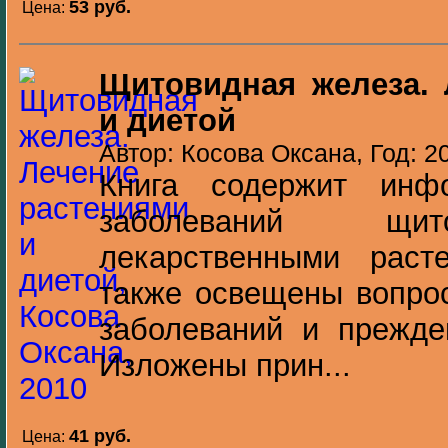
53 pуб.
Цена:
Щитовидная железа. 
и диетой
Автор: Косова Оксана, Год: 2
Книга содержит инф
заболеваний щит
лекарственными раст
также освещены вопро
заболеваний и прежде
Изложены прин...
41 pуб.
Цена: