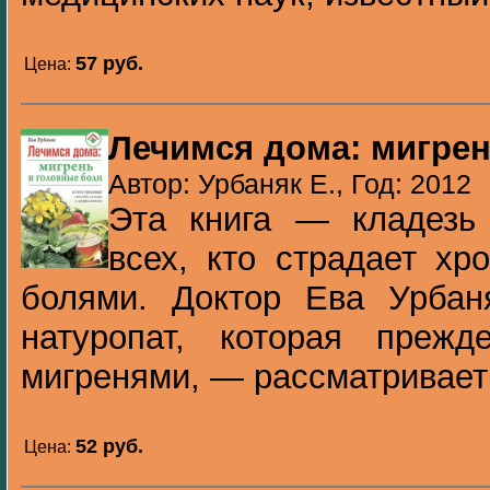
57 pуб.
Цена:
Лечимся дома: мигрен
Автор: Урбаняк Е., Год: 2012
Эта книга — кладезь
всех, кто страдает хр
болями. Доктор Ева Урба
натуропат, которая преж
мигренями, — рассматривает 
52 pуб.
Цена: