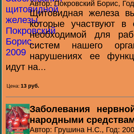
Автор: Покровский Борис, Год
Щитовидная железа вы
которые участвуют в 
необходимой для раб
систем нашего орг
нарушениях ее функц
идут на...
13 pуб.
Цена:
Заболевания нервно
народными средства
Автор: Грушина Н.С., Год: 20