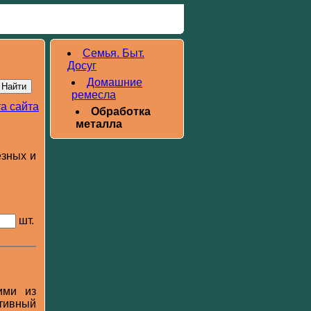
Семья. Быт.
Досуг
Домашние
ремесла
а сайта
Обработка
металла
езных и
шт.
ими из
ативный