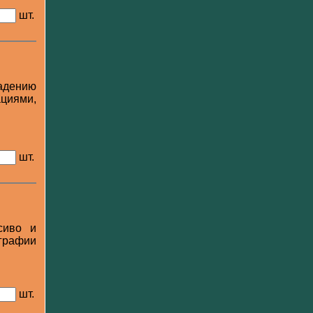
шт.
адению
циями,
шт.
сиво и
графии
шт.