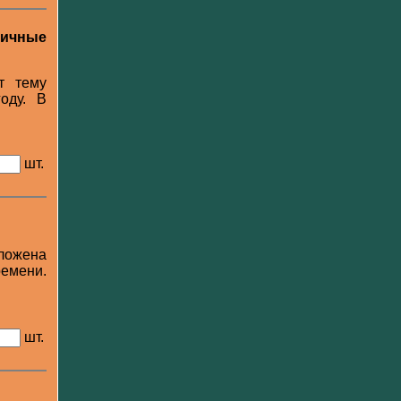
ичные
т тему
оду. В
шт.
ложена
емени.
шт.