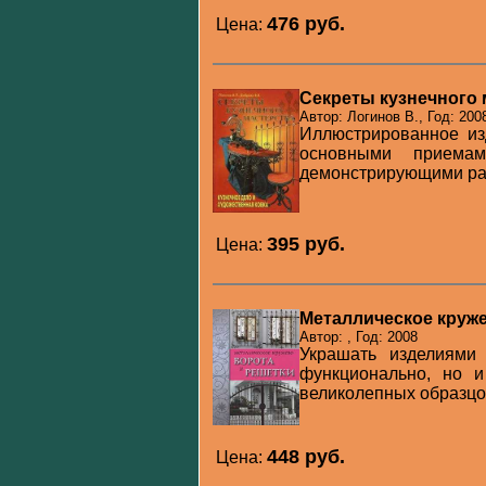
476 pуб.
Цена:
Секреты кузнечного 
Автор: Логинов В., Год: 200
Иллюстрированное из
основными приемам
демонстрирующими раз
395 pуб.
Цена:
Металлическое круже
Автор: , Год: 2008
Украшать изделиями
функционально, но 
великолепных образцов 
448 pуб.
Цена: