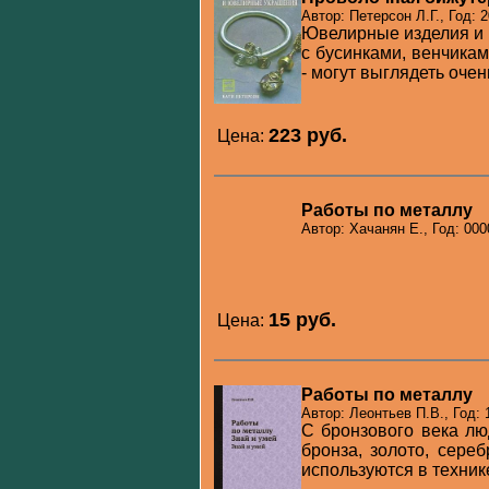
Автор: Петерсон Л.Г., Год: 
Ювелирные изделия и 
с бусинками, венчика
- могут выглядеть очень
223 pуб.
Цена:
Работы по металлу
Автор: Хачанян Е., Год: 000
15 pуб.
Цена:
Работы по металлу
Автор: Леонтьев П.В., Год: 
С бронзового века лю
бронза, золото, сере
используются в технике