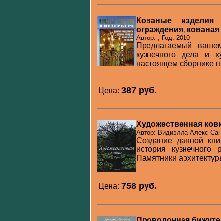
Кованые изделия 
ограждения, кованая
Автор: , Год: 2010
Предлагаемый вашем
кузнечного дела и х
настоящем сборнике пр
387 pуб.
Цена:
Художественная ковк
Автор: Видиэлла Алекс Сан
Создание данной кни
история кузнечного
Памятники архитектуры
758 pуб.
Цена:
Проволочная бижуте