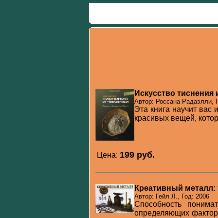
Искусство тиснения 
Автор: Россана Радаэлли, Г
Эта книга научит вас 
красивых вещей, котор
199 pуб.
Цена:
Креативный металл: 
Автор: Гейл Л., Год: 2006
Способность понима
определяющих факторо