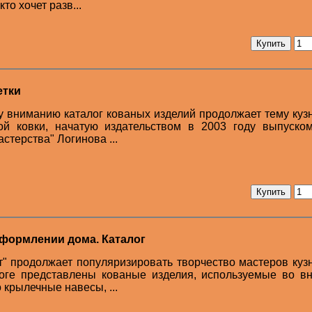
то хочет разв...
етки
вниманию каталог кованых изделий продолжает тему куз
ой ковки, начатую издательством в 2003 году выпуском
стерства" Логинова ...
оформлении дома. Каталог
т" продолжает популяризировать творчество мастеров куз
логе представлены кованые изделия, используемые во в
крылечные навесы, ...