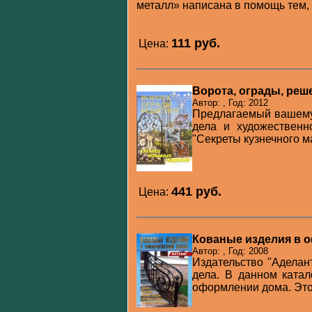
металл» написана в помощь тем, к
111 pуб.
Цена:
Ворота, ограды, реш
Автор: , Год: 2012
Предлагаемый вашему 
дела и художественн
"Секреты кузнечного ма
441 pуб.
Цена:
Кованые изделия в 
Автор: , Год: 2008
Издательство "Аделан
дела. В данном ката
оформлении дома. Это 