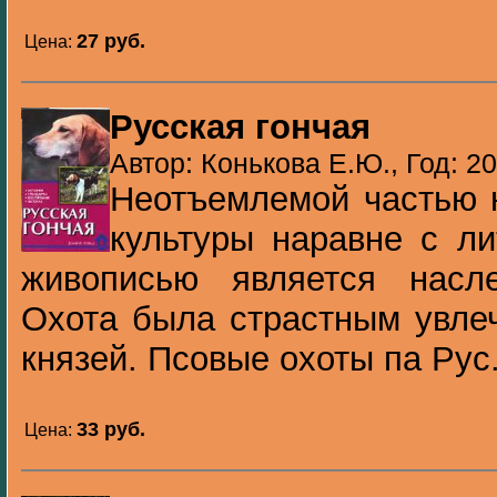
27 pуб.
Цена:
Русская гончая
Автор: Конькова Е.Ю., Год: 2
Неотъемлемой частью 
культуры наравне с ли
живописью является насл
Охота была страстным увле
князей. Псовые охоты па Рус.
33 pуб.
Цена: