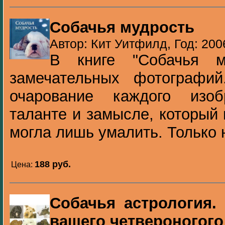
Собачья мудрость
Автор: Кит Уитфилд, Год: 200
В книге "Собачья м
замечательных фотографий
очарование каждого изо
таланте и замысле, который
могла лишь умалить. Только н
188 pуб.
Цена:
Собачья астрология.
вашего четвероногого