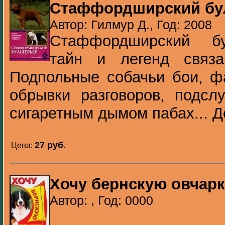
Стаффордширский бу
Автор: Гилмур Д., Год: 2008
Стаффордширский бул
тайн и легенд связа
Подпольные собачьи бои, фа
обрывки разговоров, подсл
сигаретным дымом пабах... До
27 pуб.
Цена:
Хочу бернскую овчарк
Автор: , Год: 0000