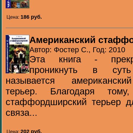
186 pуб.
Цена:
Американский стаффо
Автор: Фостер С., Год: 2010
Эта книга - прекр
проникнуть в суть
называется американски
терьер. Благодаря тому
стаффордширский терьер д
связа...
202 pуб.
Цена: