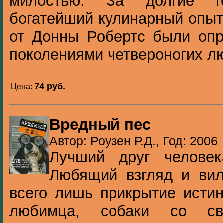
милостью. За долгие г
богатейший кулинарный опыт
от Донны Робертс были опр
поколениями четвероногих лю
74 pуб.
Цена:
Вредный пес
Автор: Роузен Р.Д., Год: 2006
Лучший друг челове
Любящий взгляд и вил
всего лишь прикрытие исти
любимца, собаки со св