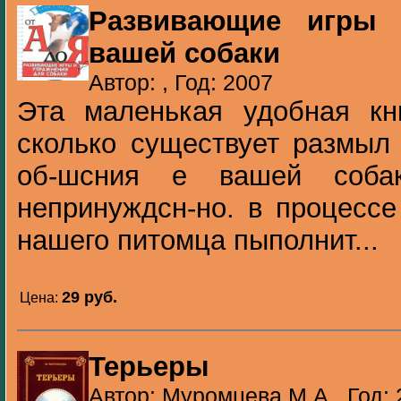
Развивающие игры 
вашей собаки
Автор: , Год: 2007
Эта маленькая удобная кн
сколько существует размыл
об-шсния е вашей соба
непринуждсн-но. в процессе
нашего питомца пыполнит...
29 pуб.
Цена:
Терьеры
Автор: Муромцева М.А., Год: