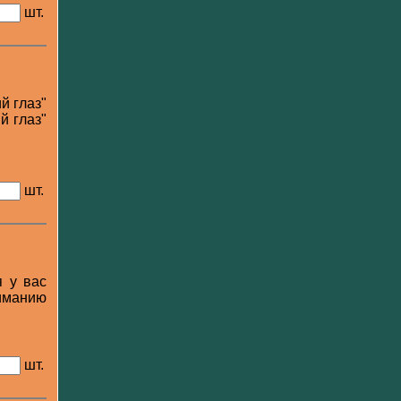
шт.
й глаз"
й глаз"
шт.
я у вас
иманию
шт.