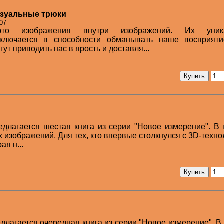
изуальные трюки
007
то изображения внутри изображений. Их уника
аключается в способности обманывать наше восприяти
ут приводить нас в ярость и доставля...
длагается шестая книга из серии "Новое измерение". В
 изображений. Для тех, кто впервые столкнулся с 3D-техно
я н...
лагается очередная книга из серии "Новое измерение". В