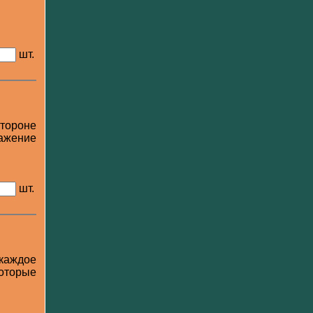
шт.
стороне
ражение
шт.
каждое
которые