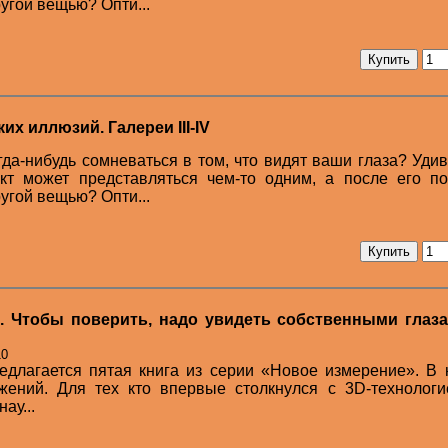
угой вещью? Опти...
х иллюзий. Галереи III-IV
гда-нибудь сомневаться в том, что видят ваши глаза? Уди
ект может представляться чем-то одним, а после его п
угой вещью? Опти...
5. Чтобы поверить, надо увидеть собственными глаза
10
длагается пятая книга из серии «Новое измерение». В 
жений. Для тех кто впервые столкнулся с 3D-технологи
ау...