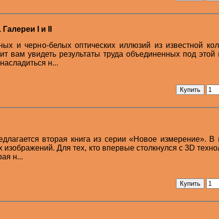
алереи I и II
ных и черно-белых оптических иллюзий из известной ко
олит вам увидеть результаты труда объединенных под этой
насладиться н...
длагается вторая книга из серии «Новое измерение». В
 изображений. Для тех, кто впервые столкнулся с 3D техно
я н...