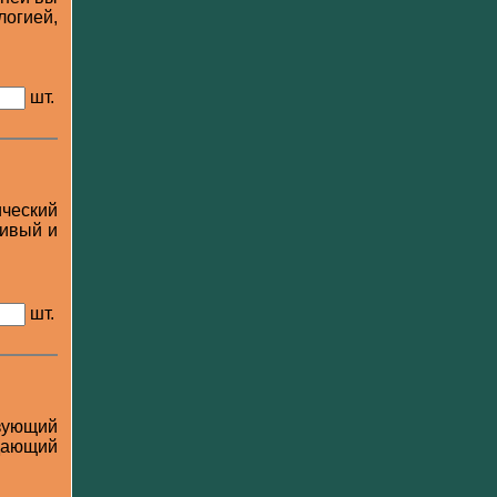
логией,
шт.
ический
ливый и
шт.
зующий
дающий