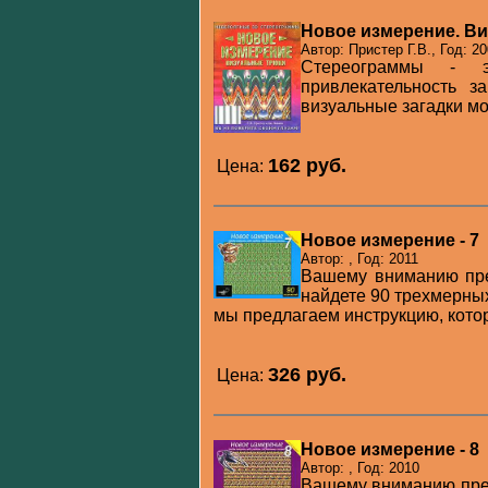
Новое измерение. В
Автор: Пристер Г.В., Год: 2
Стереограммы - э
привлекательность з
визуальные загадки мог
162 pуб.
Цена:
Новое измерение - 7
Автор: , Год: 2011
Вашему вниманию пре
найдете 90 трехмерных
мы предлагаем инструкцию, котора
326 pуб.
Цена:
Новое измерение - 8
Автор: , Год: 2010
Вашему вниманию пред