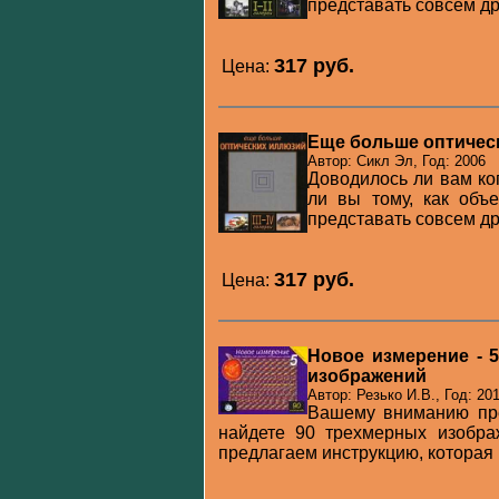
представать совсем др
317 pуб.
Цена:
Еще больше оптически
Автор: Сикл Эл, Год: 2006
Доводилось ли вам ко
ли вы тому, как объ
представать совсем др
317 pуб.
Цена:
Новое измерение - 
изображений
Автор: Резько И.В., Год: 20
Вашему вниманию пре
найдете 90 трехмерных изобра
предлагаем инструкцию, которая н