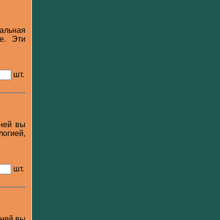
льная
е. Эти
шт.
 ней вы
логией,
шт.
 ней вы