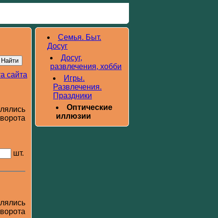
Семья. Быт.
Досуг
Досуг,
развлечения, хобби
а сайта
Игры.
Развлечения.
Праздники
Оптические
влялись
иллюзии
оворота
шт.
влялись
оворота