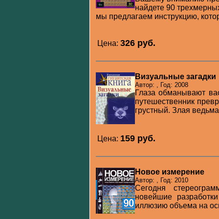
найдете 90 трехмерных
мы предлагаем инструкцию, котор
326 pуб.
Цена:
Визуальные загадки
Автор: , Год: 2008
Глаза обманывают вас
путешественник превр
грустный. Злая ведьма 
159 pуб.
Цена:
Новое измерение
Автор: , Год: 2010
Сегодня стереограм
новейшие разработки
иллюзию объема на осн