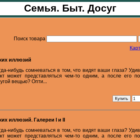
Семья. Быт. Досуг
Поиск товара
Карт
ких иллюзий
гда-нибудь сомневаться в том, что видят ваши глаза? Уди
ект может представляться чем-то одним, а после его п
угой вещью? Опти...
х иллюзий. Галереи I и II
гда-нибудь сомневаться в том, что видят ваши глаза? Уди
ект может представляться чем-то одним, а после его п