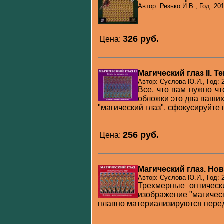
Автор: Резько И.В., Год: 20
326 pуб.
Цена:
Магический глаз II. 
Автор: Суслова Ю.И., Год: 
Все, что вам нужно ч
обложки это два ваших
"магический глаз", сфокусируйте г.
256 pуб.
Цена:
Магический глаз. Но
Автор: Суслова Ю.И., Год: 
Трехмерные оптическ
изображение "магичес
плавно материализируются перед 