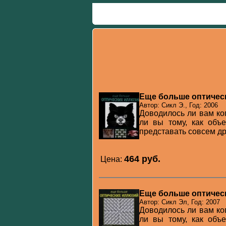
Еще больше оптичес
Автор: Сикл Э., Год: 2006
Доводилось ли вам ко
ли вы тому, как объ
представать совсем др
464 pуб.
Цена:
Еще больше оптически
Автор: Сикл Эл, Год: 2007
Доводилось ли вам ко
ли вы тому, как объ