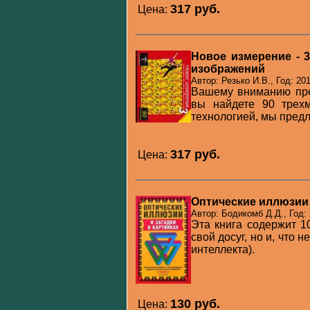
317 pуб.
Цена:
Новое измерение - 
изображений
Автор: Резько И.В., Год: 20
Вашему вниманию пре
вы найдете 90 трех
технологией, мы предл
317 pуб.
Цена:
Оптические иллюзии 
Автор: Бодикомб Д.Д., Год:
Эта книга содержит 1
свой досуг, но и, что
интеллекта).
130 pуб.
Цена: