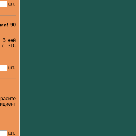
шт.
ми! 90
. В ней
 с ЗD-
шт.
красите
фициент
шт.