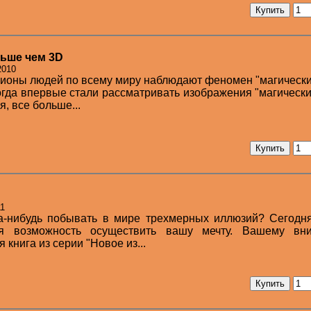
льше чем 3D
2010
лионы людей по всему миру наблюдают феномен "магически
огда впервые стали рассматривать изображения "магически
, все больше...
11
да-нибудь побывать в мире трехмерных иллюзий? Сегодн
ая возможность осуществить вашу мечту. Вашему вн
 книга из серии "Новое из...