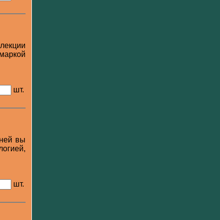
ллекции
 маркой
шт.
 ней вы
логией,
шт.