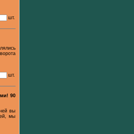
шт.
влялись
оворота
шт.
ми! 90
ней вы
ей, мы