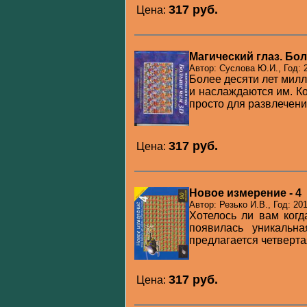
317 pуб.
Цена:
Магический глаз. Бо
Автор: Суслова Ю.И., Год: 
Более десяти лет мил
и наслаждаются им. К
просто для развлечения
317 pуб.
Цена:
Новое измерение - 4
Автор: Резько И.В., Год: 20
Хотелось ли вам ког
появилась уникальн
предлагается четвертая
317 pуб.
Цена: