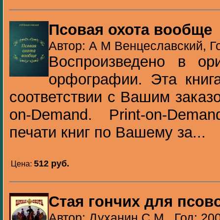
Псовая охота вообще
Автор: А М Венцеславский, Г
Воспроизведено в ори
орфографии. Эта книга
соответствии с Вашим заказо
on-Demand. Print-on-Dema
печати книг по Вашему за...
512 pуб.
Цена:
Стая гончих для псов
Автор: Духанин С.М., Год: 20