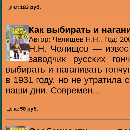
183 pуб.
Цена:
Как выбирать и наган
Автор: Челищев Н.Н., Год: 20
Н.Н. Челищев — извес
заводчик русских гон
выбирать и наганивать гонч
в 1931 году, но не утратила 
наши дни. Современ...
58 pуб.
Цена: