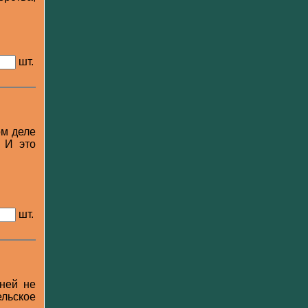
шт.
ом деле
 И это
шт.
 ней не
льское