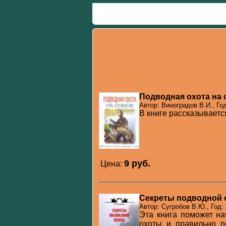
Подводная охота на
Автор: Виноградов В.И., Год
В книге рассказываетс
9 pуб.
Цена:
Секреты подводной 
Автор: Сугробов В.Ю., Год:
Эта книга поможет н
охоты и правильно по