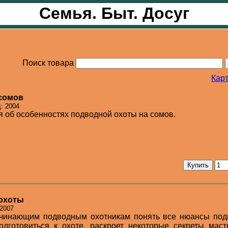
Семья. Быт. Досуг
Поиск товара
Карт
 сомов
: 2004
я об особенностях подводной охоты на сомов.
охоты
 2007
ачинающим подводным охотникам понять все нюансы под
дготовиться к охоте, раскроет некоторые секреты маст