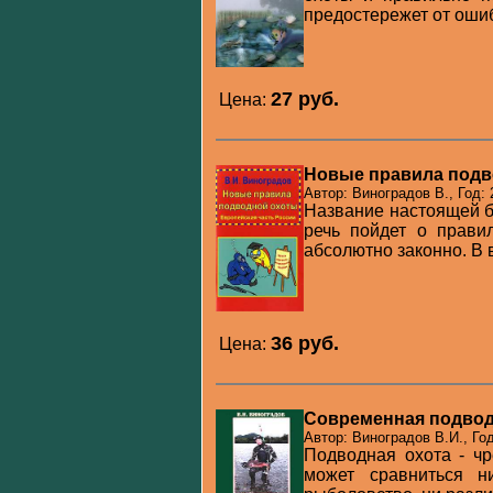
предостережет от ошибо
27 pуб.
Цена:
Новые правила подв
Автор: Виноградов В., Год: 
Название настоящей б
речь пойдет о прави
абсолютно законно. В 
36 pуб.
Цена:
Современная подвод
Автор: Виноградов В.И., Год
Подводная охота - ч
может сравниться н