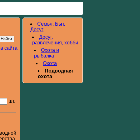
Семья. Быт.
Досуг
Досуг,
развлечения, хобби
а сайта
Охота и
рыбалка
Охота
Подводная
охота
шт.
водной
ерства,