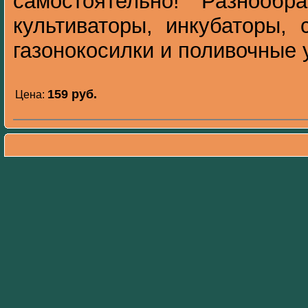
самостоятельно! Разнообра
культиваторы, инкубаторы, 
газонокосилки и поливочные у
159 pуб.
Цена: