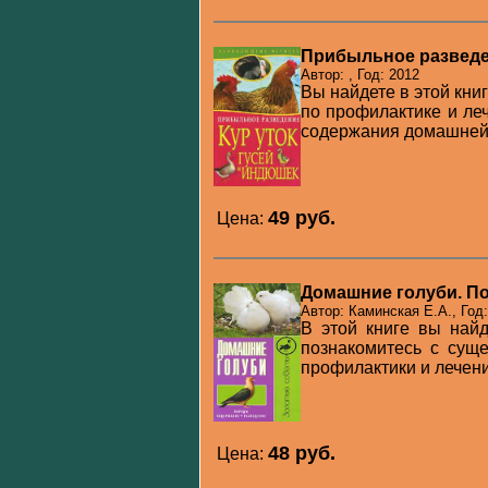
Прибыльное разведен
Автор: , Год: 2012
Вы найдете в этой кни
по профилактике и ле
содержания домашней п
49 pуб.
Цена:
Домашние голуби. По
Автор: Каминская Е.А., Год
В этой книге вы най
познакомитесь с сущ
профилактики и лечени
48 pуб.
Цена: