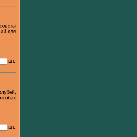
 советы
ний для
шт.
лубей,
особах
шт.