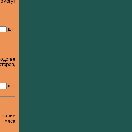
помогут
шт.
водстве
аторов,
шт.
ержание
о мяса