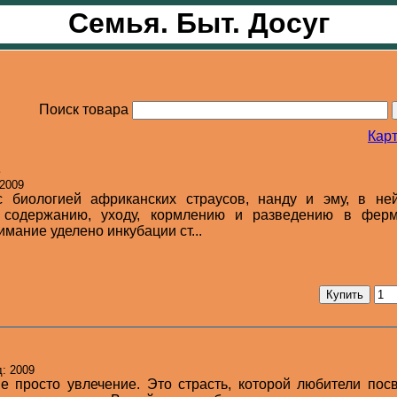
Семья. Быт. Досуг
Поиск товара
Карт
в
 2009
с биологией африканских страусов, нанду и эму, в не
 содержанию, уходу, кормлению и разведению в ферм
имание уделено инкубации ст...
д: 2009
не просто увлечение. Это страсть, которой любители по