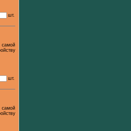
шт.
 самой
ойству
шт.
 самой
ойству