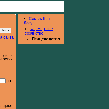
Семья. Быт.
Досуг
Фермерское
хозяйство
а сайта
Птицеводство
й даны
ерских
шт.
свящают