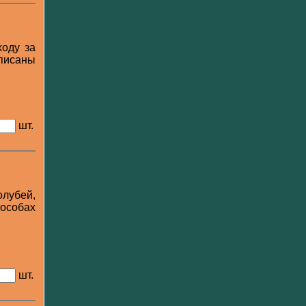
ходу за
Описаны
шт.
лубей,
особах
шт.