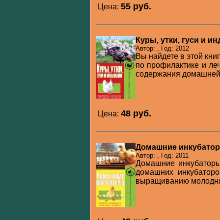
55 pуб.
Цена:
Куры, утки, гуси и 
Автор: , Год: 2012
Вы найдете в этой кни
по профилактике и ле
содержания домашней п
48 pуб.
Цена:
Домашние инкубатор
Автор: , Год: 2011
Домашние инкубаторы
домашних инкубаторо
выращиванию молодняка 