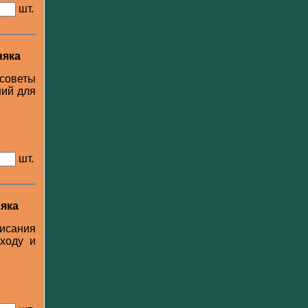
шт.
няка
 советы
ний для
шт.
яка
писания
ходу и