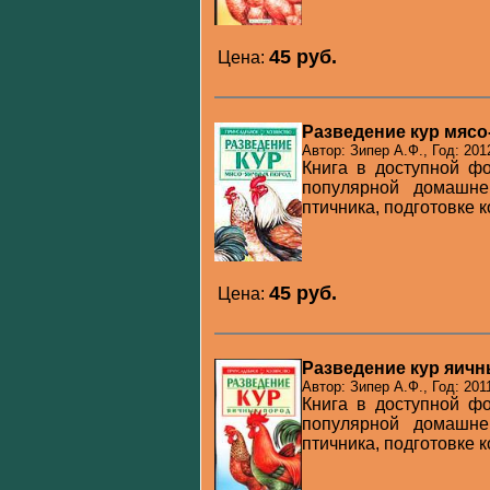
45 pуб.
Цена:
Разведение кур мяс
Автор: Зипер А.Ф., Год: 201
Книга в доступной ф
популярной домашне
птичника, подготовке к
45 pуб.
Цена:
Разведение кур яич
Автор: Зипер А.Ф., Год: 201
Книга в доступной ф
популярной домашне
птичника, подготовке к