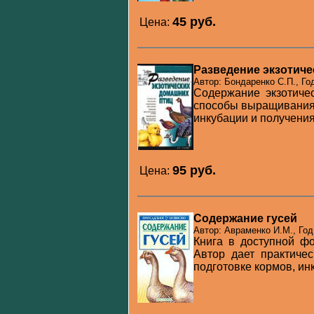
45 pуб.
Цена:
Разведение экзотич
Автор: Бондаренко С.П., Го
Содержание экзотиче
способы выращивания 
инкубации и получения
95 pуб.
Цена:
Содержание гусей
Автор: Авраменко И.М., Год
Книга в доступной ф
Автор дает практичес
подготовке кормов, инк