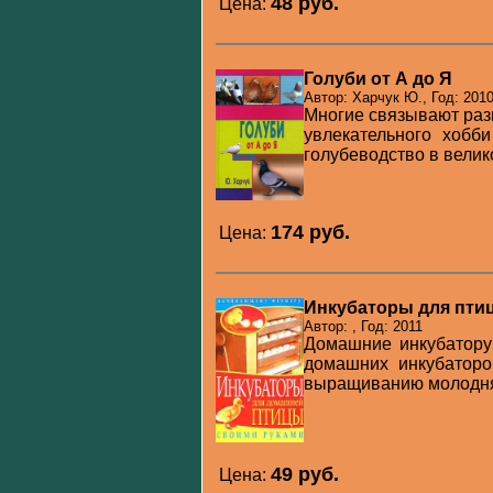
48 pуб.
Цена:
Голуби от А до Я
Автор: Харчук Ю., Год: 201
Многие связывают раз
увлекательного хобб
голубеводство в велик
174 pуб.
Цена:
Инкубаторы для пти
Автор: , Год: 2011
Домашние инкубатору
домашних инкубаторо
выращиванию молодняка 
49 pуб.
Цена: