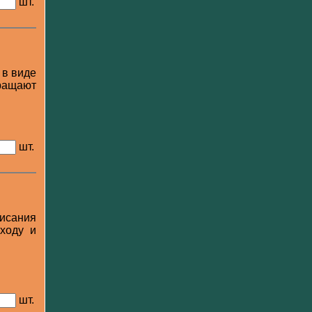
шт.
 в виде
ращают
шт.
писания
ходу и
шт.