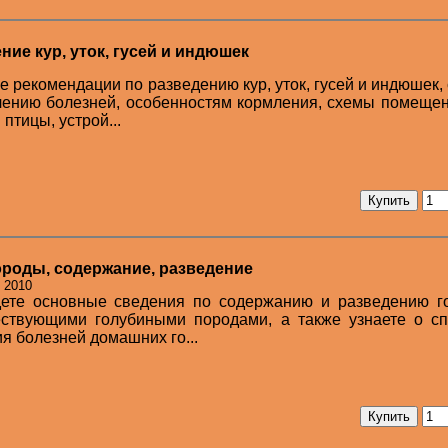
ие кур, уток, гусей и индюшек
ге рекомендации по разведению кур, уток, гусей и индюшек,
чению болезней, особенностям кормления, схемы помеще
тицы, устрой...
роды, содержание, разведение
: 2010
дете основные сведения по содержанию и разведению го
ествующими голубиными породами, а также узнаете о сп
я болезней домашних го...