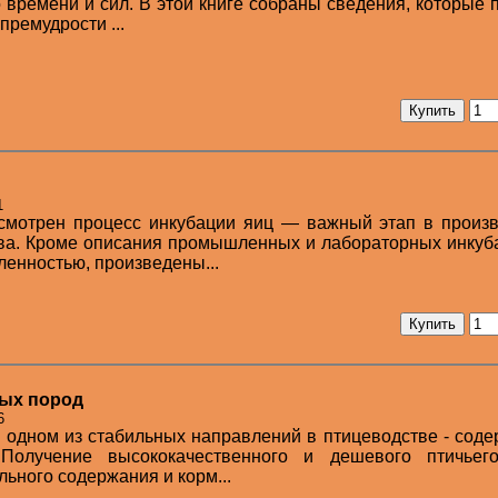
 времени и сил. В этой книге собраны сведения, которые 
премудрости ...
1
ссмотрен процесс инкубации яиц — важный этап в произ
ва. Кроме описания промышленных и лабораторных инкуб
нностью, произведены...
ных пород
6
б одном из стабильных направлений в птицеводстве - сод
Получение высококачественного и дешевого птичьег
ьного содержания и корм...