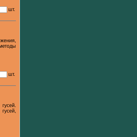
шт.
ожения,
 методы
шт.
 гусей.
 гусей,