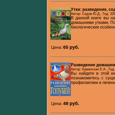
Утки: разведение, со
Автор: Седов Ю.Д., Год: 20
В данной книге вы н
домашними утками. По
биологические особенн
65 pуб.
Цена:
Разведение домашни
Автор: Каминская Е.А., Год
Вы найдете в этой к
познакомитесь с сущ
профилактики и лечени
49 pуб.
Цена: