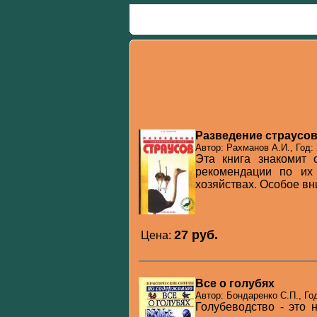
Разведение страусо
Автор: Рахманов А.И., Год:
Эта книга знакомит 
рекомендации по их
хозяйствах. Особое вн
27 pуб.
Цена:
Все о голубях
Автор: Бондаренко С.П., Го
Голубеводство - это 