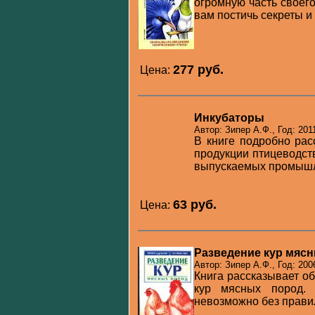
огромную часть своего
вам постичь секреты и 
277 pуб.
Цена:
Инкубаторы
Автор: Зипер А.Ф., Год: 201
В книге подробно ра
продукции птицеводст
выпускаемых промышле
63 pуб.
Цена:
Разведение кур мяс
Автор: Зипер А.Ф., Год: 200
Книга рассказывает о
кур мясных пород. 
невозможно без правил