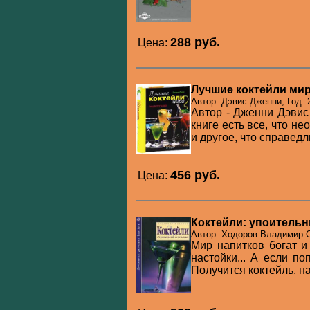
288 pуб.
Цена:
Лучшие коктейли ми
Автор: Дэвис Дженни, Год: 
Автор - Дженни Дэвис
книге есть все, что не
и другое, что справедли
456 pуб.
Цена:
Коктейли: упоительн
Автор: Ходоров Владимир С.
Мир напитков богат и
настойки... А если п
Получится коктейль, на