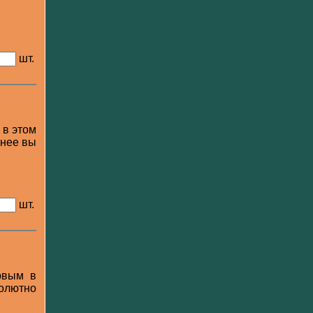
шт.
 в этом
 нее вы
шт.
ервым в
солютно