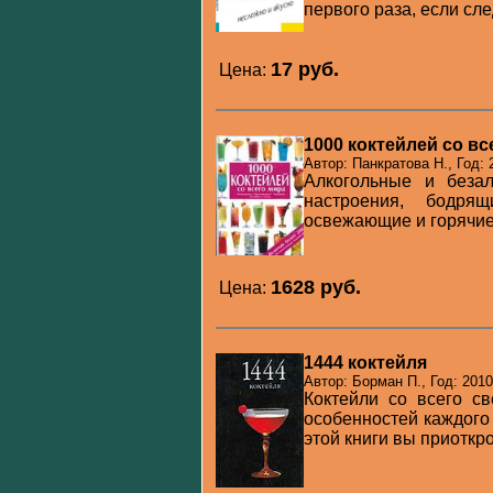
первого раза, если сле
17 pуб.
Цена:
1000 коктейлей со в
Автор: Панкратова Н., Год: 
Алкогольные и беза
настроения, бодрящ
освежающие и горячие
1628 pуб.
Цена:
1444 коктейля
Автор: Борман П., Год: 2010
Коктейли со всего св
особенностей каждого
этой книги вы приоткро