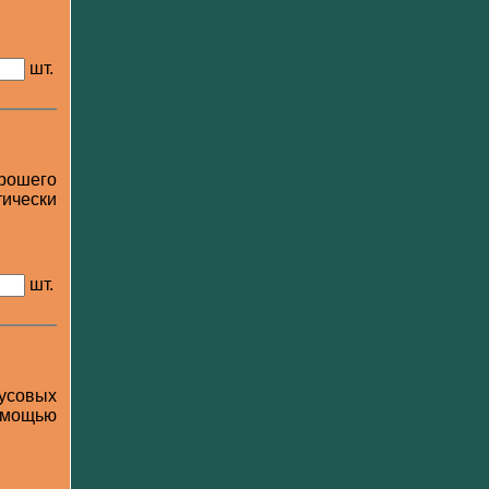
шт.
рошего
ически
шт.
кусовых
помощью