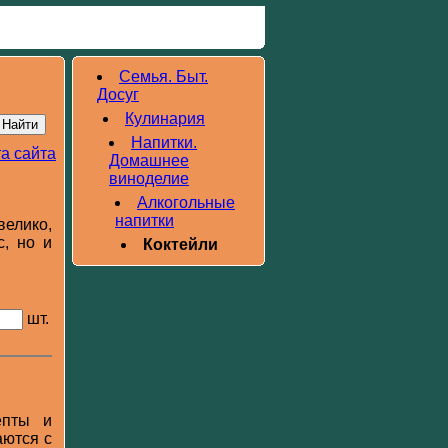
Семья. Быт.
Досуг
Кулинария
Напитки.
а сайта
Домашнее
виноделие
Алкогольные
напитки
велико,
с, но и
Коктейли
шт.
епты и
аются с