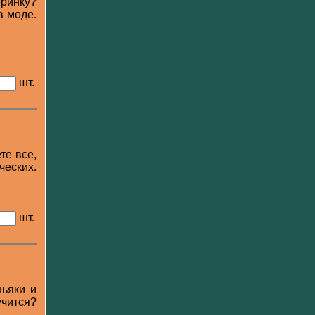
ринку?
в моде.
шт.
те все,
ческих.
шт.
ньяки и
учится?