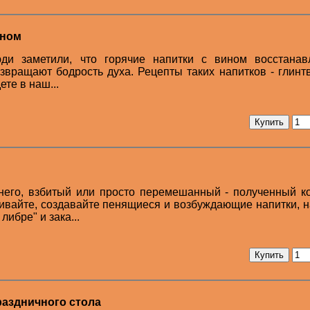
ином
ди заметили, что горячие напитки с вином восстанав
звращают бодрость духа. Рецепты таких напитков - глинт
ете в наш...
него, взбитый или просто перемешанный - полученный к
ешивайте, создавайте пенящиеся и возбуждающие напитки, 
либре" и зака...
раздничного стола