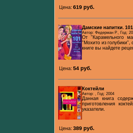
619 pуб.
Цена:
Дамские напитки. 101
Автор: Федерман Р., Год: 2
От "Карамельного ма
"Мохито из голубики",
книге вы найдете рецеп
54 pуб.
Цена:
Коктейли
Автор: , Год: 2004
Данная книга содер
приготовления кокте
указатели.
389 pуб.
Цена: