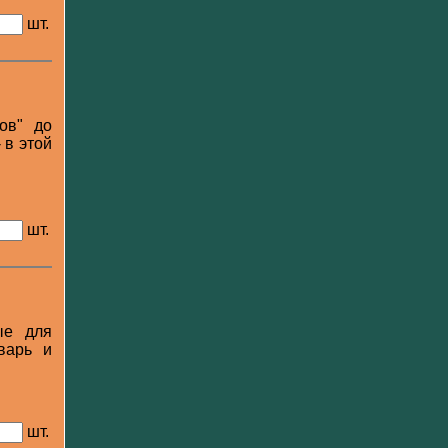
шт.
ов" до
 в этой
шт.
ые для
варь и
шт.