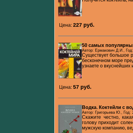
227 pуб.
Цена:
50 самых популярны
Автор: Ермакович Д.И., Год
Существует большое ра
бесконечном море пре
узнаете о вкуснейших и
57 pуб.
Цена:
Водка. Коктейли с в
Автор: Григорьева Ю., Год: 
Скажите честно, как
голову приходит соле
мужскую компанию, ведь