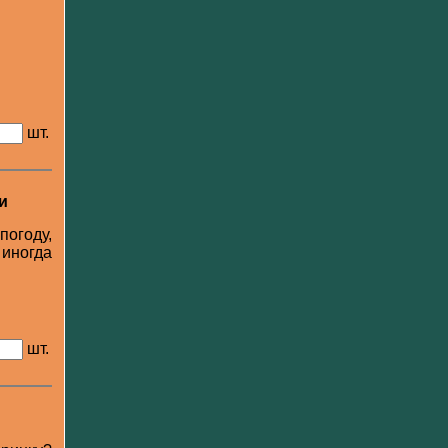
шт.
и
огоду,
иногда
шт.