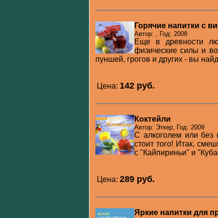
Горячие напитки с в
Автор: , Год: 2008
Еще в древности лю
физические силы и во
пуншей, грогов и других - вы найд
142 pуб.
Цена:
Коктейли
Автор: Эткер, Год: 2009
С алкоголем или без 
стоит того! Итак, см
с "Кайпириньи" и "Куба 
289 pуб.
Цена:
Яркие напитки для п