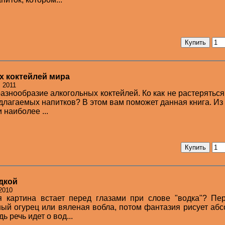
х коктейлей мира
: 2011
знообразие алкогольных коктейлей. Ко как не растеряться
длагаемых напитков? В этом вам поможет данная книга. Из
 наиболее ...
одкой
2010
ая картина встает перед глазами при слове "водка"? П
ный огурец или вяленая вобла, потом фантазия рисует аб
 речь идет о вод...