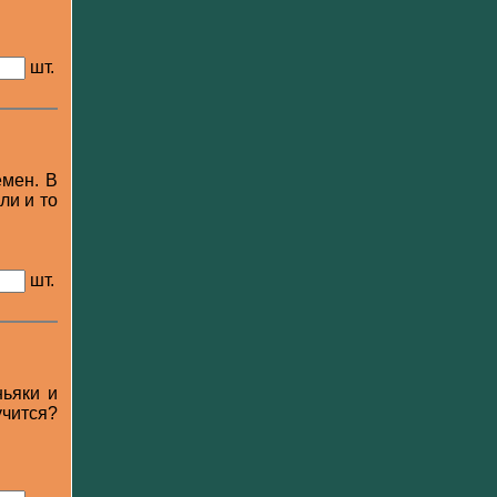
шт.
емен. В
ли и то
шт.
ньяки и
учится?