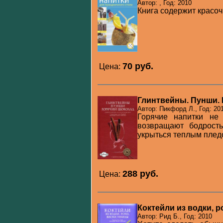
Автор: , Год: 2010
Книга содержит красо
70 pуб.
Цена:
Глинтвейны. Пунши. 
Автор: Пикфорд Л., Год: 20
Горячие напитки не
возвращают бодрость
укрыться теплым пледо
288 pуб.
Цена:
Коктейли из водки, р
Автор: Рид Б., Год: 2010