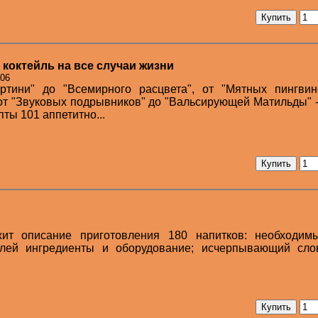
 коктейль на все случаи жизни
006
ртини" до "Всемирного расцвета", от "Мятных пингвин
 от "Звуковых подрывников" до "Вальсирующей Матильды" -
ты 101 аппетитно...
жит описание приготовления 180 напитков: необходим
йлей ингредиенты и оборудование; исчерпывающий сло