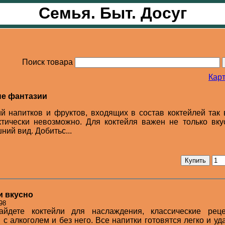
Семья. Быт. Досуг
Поиск товара
Карт
ые фантазии
й напитков и фруктов, входящих в состав коктейлей так 
ктически невозможно. Для коктейля важен не только вку
ий вид. Добитьс...
и вкусно
98
йдете коктейли для наслаждения, классические рец
с алкоголем и без него. Все напитки готовятся легко и уд