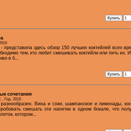
ра
2010
 - представила здесь обзор 150 лучших коктейлей всех вр
обходимо тем, кто любит смешивать коктейли или пить их. И
во в б...
ые сочетания
, Год: 2010
 разнообразен. Вина и соки, шампанское и лимонады, ко
опробовать смешать эти напитки в одном бокале, что пол
питок, котором...