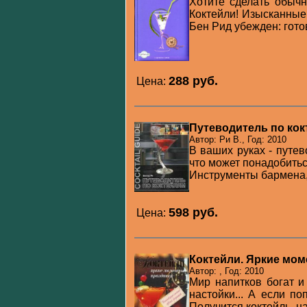
Хотите сделать обыч
Коктейли! Изысканные,
Бен Рид убежден: готов
288 pуб.
Цена:
Путеводитель по ко
Автор: Ри В., Год: 2010
В ваших руках - путев
что может понадобиться
Инструменты бармена,
598 pуб.
Цена:
Коктейли. Яркие мо
Автор: , Год: 2010
Мир напитков богат и
настойки... А если п
Получится коктейль, на