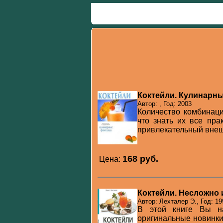
Коктейли. Кулинарн
Автор: , Год: 2003
Количество комбинаци
что знать их все пра
привлекательный внешн
168 pуб.
Цена:
Коктейли. Несложно 
Автор: Лехталер Э., Год: 19
В этой книге Вы на
оригинальные новинки 