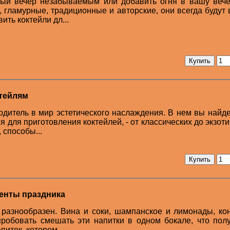
ный вечер незабываемым или добавить огня в вашу вече
 гламурные, традиционные и авторские, они всегда будут 
ить коктейли дл...
ктейлям
одитель в мир эстетического наслаждения. В нем вы найде
 для приготовления коктейлей, - от классических до экзоти
 способы...
менты праздника
 разнообразен. Вина и соки, шампанское и лимонады, ко
опробовать смешать эти напитки в одном бокале, что пол
питок, котором...