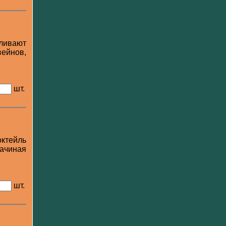
ливают
вейнов,
шт.
октейль
начиная
шт.