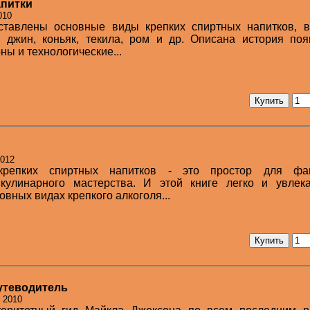
апитки
010
ставлены основные виды крепких спиртных напитков, в
, джин, коньяк, текила, ром и др. Описана история по
ны и технологические...
2012
крепких спиртных напитков - это простор для фан
 кулинарного мастерства. И этой книге легко и увлека
овных видах крепкого алкоголя...
утеводитель
 2010