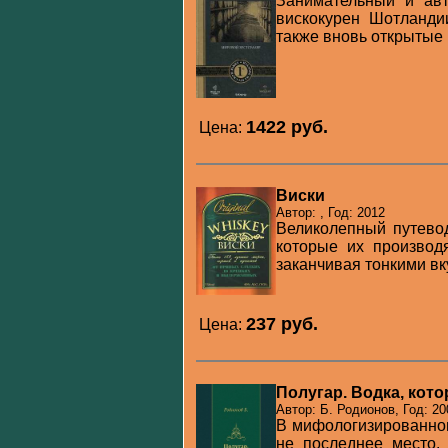
Занимательный и ав
вискокурен Шотланди
также вновь открытые 
1422 pуб.
Цена:
Виски
Автор: , Год: 2012
Великолепный путево
которые их производя
заканчивая тонкими вку
237 pуб.
Цена:
Полугар. Водка, кот
Автор: Б. Родионов, Год: 20
В мифологизированном
не последнее место.