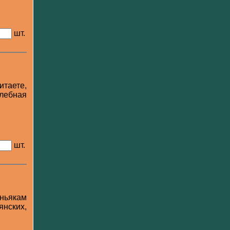
шт.
итаете,
елебная
шт.
ньякам
янских,