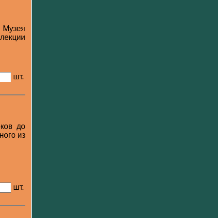
 Музея
лекции
шт.
оков до
ного из
шт.