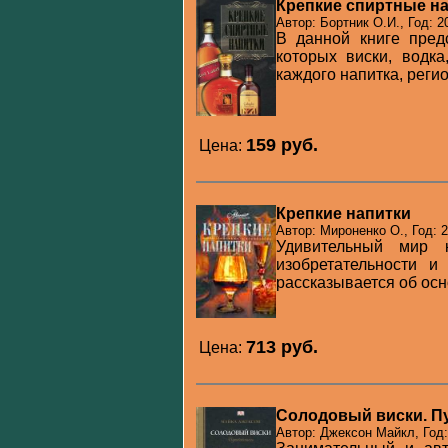
Крепкие спиртные н
Автор: Бортник О.И., Год: 2
В данной книге пред
которых виски, водка
каждого напитка, регио
159 pуб.
Цена:
Крепкие напитки
Автор: Мироненко О., Год: 
Удивительный мир 
изобретательности и
рассказывается об осн
713 pуб.
Цена:
Солодовый виски. П
Автор: Джексон Майкл, Год: