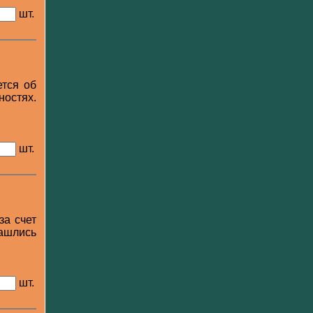
шт.
ется об
остях.
шт.
за счет
нашлись
шт.