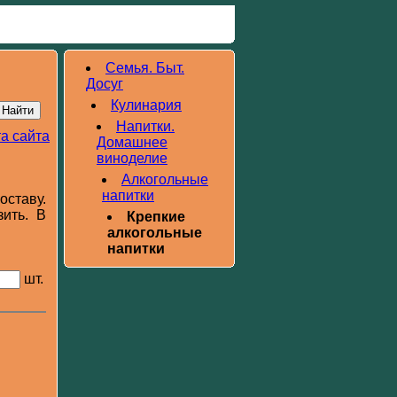
Семья. Быт.
Досуг
Кулинария
Напитки.
а сайта
Домашнее
виноделие
Алкогольные
напитки
оставу.
ить. В
Крепкие
алкогольные
напитки
шт.