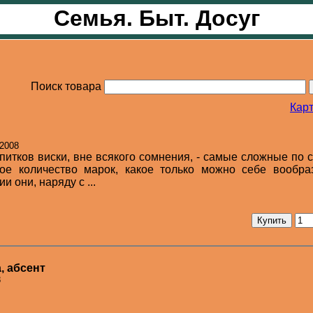
Семья. Быт. Досуг
Поиск товара
Карт
 2008
итков виски, вне всякого сомнения, - самые сложные по с
ое количество марок, какое только можно себе вообраз
 они, наряду с ...
, абсент
8