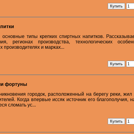
апитки
 основные типы крепких спиртных напитков. Рассказыва
ия, регионах производства, технологических особенн
 производителях и марках...
ючи фортуны
никновения городок, расположенный на берегу реки, жил 
ителей. Когда впервые иссяк источник его благополучия, 
ся сломать ус...