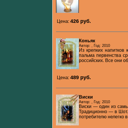
426 pуб.
Цена:
Коньяк
Автор: , Год: 2010
Из крепких напитков 
пальма первенства ср
российских. Все они об
489 pуб.
Цена:
Виски
Автор: , Год: 2010
Виски — один из самы
Традиционно — в Шотл
потребителю нелегко вы