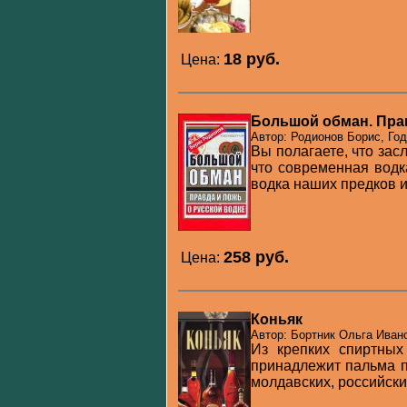
18 pуб.
Цена:
Большой обман. Прав
Автор: Родионов Борис, Год
Вы полагаете, что зас
что современная водк
водка наших предков и
258 pуб.
Цена:
Коньяк
Автор: Бортник Ольга Ивано
Из крепких спиртных
принадлежит пальма пе
молдавских, российских