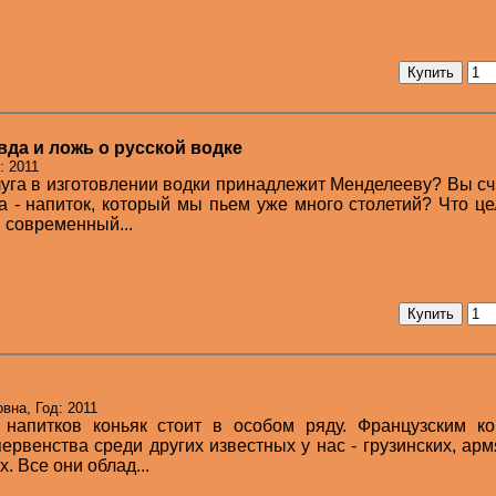
да и ложь о русской водке
: 2011
луга в изготовлении водки принадлежит Менделееву? Вы сч
а - напиток, который мы пьем уже много столетий? Что ц
 современный...
вна, Год: 2011
 напитков коньяк стоит в особом ряду. Французским ко
рвенства среди других известных у нас - грузинских, арм
. Все они облад...