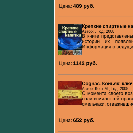
489 pуб.
Цена:
Крепкие спиртные н
Автор: , Год: 2008
В книге представлены
истории их появлен
Информация о ведущих
1142 pуб.
Цена:
Cognac. Коньяк: кл
Автор: Кост М., Год: 2008
С момента своего воз
соли и милостей прав
смельчаки, отважившие
652 pуб.
Цена: