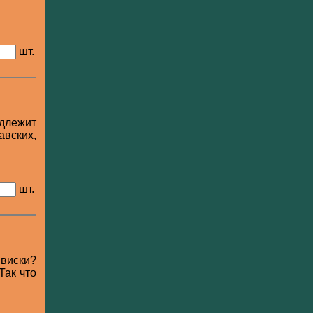
шт.
адлежит
авских,
шт.
 виски?
Так что