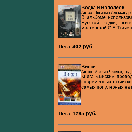
Водка и Наполеон
Автор: Никишин Александр,
В альбоме использов
Русской Водки, поч
мастерской С.Б.Ткаченк
402 pуб.
Цена:
Виски
Автор: Маклин Чарльз, Год:
Книга «Виски» провед
современных токийских
самых популярных на п
1295 pуб.
Цена: