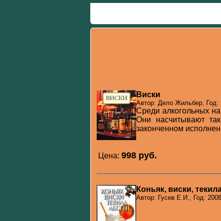
Виски
Автор: Дело Жильбер, Год:
Среди алкогольных нап
Они насчитывают так
законченном исполнении
998 pуб.
Цена:
Коньяк, виски, текила
Автор: Гусев Е.И., Год: 200