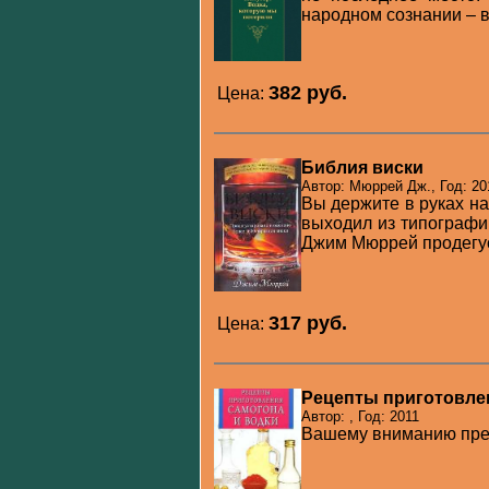
народном сознании – в 
382 pуб.
Цена:
Библия виски
Автор: Мюррей Дж., Год: 20
Вы держите в руках на
выходил из типографи
Джим Мюррей продегус
317 pуб.
Цена:
Рецепты приготовлен
Автор: , Год: 2011
Вашему вниманию пред