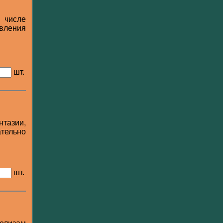
 числе
явления
шт.
тазии,
тельно
шт.