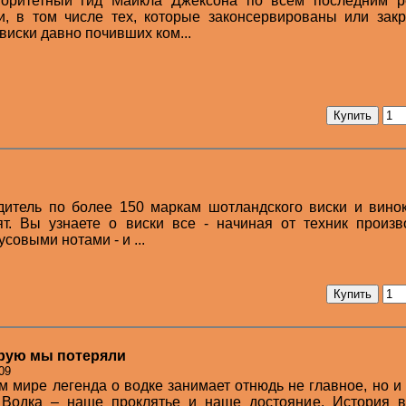
торитетный гид Майкла Джексона по всем последним р
и, в том числе тех, которые законсервированы или зак
виски давно почивших ком...
дитель по более 150 маркам шотландского виски и вино
т. Вы узнаете о виски все - начиная от техник произв
совыми нотами - и ...
орую мы потеряли
09
 мире легенда о водке занимает отнюдь не главное, но и
 Водка – наше проклятье и наше достояние. История в