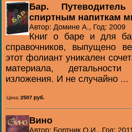
Бар. Путеводител
спиртным напиткам м
Автор: Домине А., Год: 2009
Книг о баре и для ба
справочников, выпущено ве
этот фолиант уникален соче
материала, детальности
изложения. И не случайно ...
2507 pуб.
Цена:
Вино
Автор: Бортник О.И., Год: 201