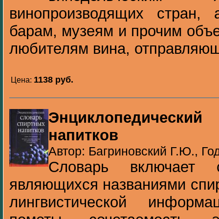
винопроизводящих стран, 
барам, музеям и прочим объ
любителям вина, отправляющи
1138 pуб.
Цена:
Энциклопедический
напитков
Автор: Багриновский Г.Ю., Го
Словарь включает 
являющихся названиями спир
лингвистической информа