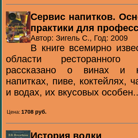
Сервис напитков. Ос
практики для профес
Автор: Зигель С., Год: 2009
В книге всемирно изве
области ресторанного 
рассказано о винах и к
напитках, пиве, коктейлях, ч
и водах, их вкусовых особен..
1708 pуб.
Цена:
История водки