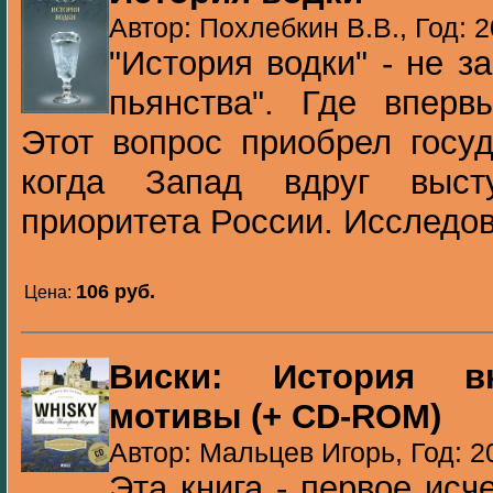
Автор: Похлебкин В.В., Год: 
"История водки" - не з
пьянства". Где вперв
Этот вопрос приобрел госуд
когда Запад вдруг выст
приоритета России. Исследов
106 pуб.
Цена:
Виски: История вк
мотивы (+ CD-ROM)
Автор: Мальцев Игорь, Год: 2
Эта книга - первое ис