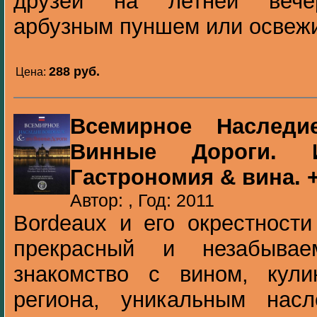
друзей на летней вече
арбузным пуншем или освежит
288 pуб.
Цена:
Всемирное Наследи
Винные Дороги. И
Гастрономия & вина. + 
Автор: , Год: 2011
Bordeaux и его окрестности
прекрасный и незабывае
знакомство с вином, кул
региона, уникальным нас