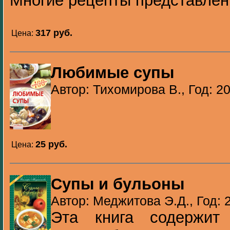
Многие рецепты представлен
317 pуб.
Цена:
Любимые супы
Автор: Тихомирова В., Год: 2
25 pуб.
Цена:
Супы и бульоны
Автор: Меджитова Э.Д., Год: 
Эта книга содержит