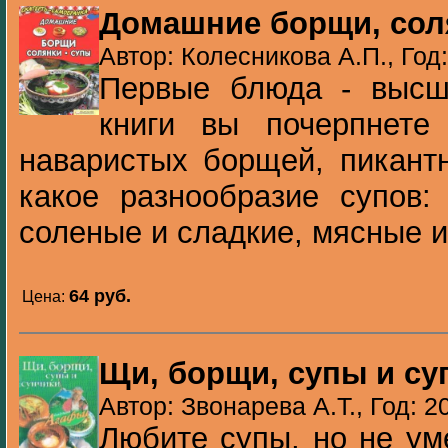
Домашние борщи, сол
Автор: Колесникова А.П., Год
Первые блюда - высш
книги вы почерпнете
наваристых борщей, пикант
какое разнообразие супов:
соленые и сладкие, мясные и 
64 pуб.
Цена:
Щи, борщи, супы и су
Автор: Звонарева А.Т., Год: 2
Любите супы, но не ум