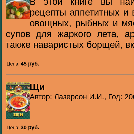
В этой книге вы на
рецепты аппетитных и 
овощных, рыбных и мя
супов для жаркого лета, а
также наваристых борщей, вку
45 pуб.
Цена:
Щи
Автор: Лазерсон И.И., Год: 20
30 pуб.
Цена: