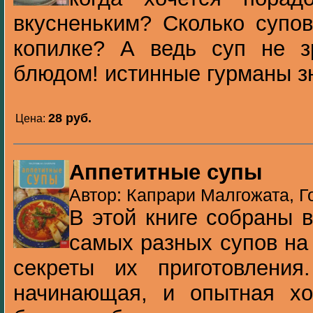
вкусненьким? Сколько супо
копилке? А ведь суп не 
блюдом! истинные гурманы зн
28 pуб.
Цена:
Аппетитные супы
Автор: Капрари Малгожата, Г
В этой книге собраны 
самых разных супов на
секреты их приготовлен
начинающая, и опытная хо