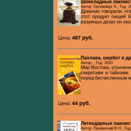
Шоколадные лакомс
Автор: Ортемберг А., Год: 2
Древние говорили, чт
этот продукт пищей 
разумных дозах он ока
487 pуб.
Цена:
Пахлава, шербет и д
Автор: , Год: 2010
Мир Востока, утончен
секретами и тайнами.
перед бесчисленным м
44 pуб.
Цена:
Легендарные лакомс
Автор: Пашинский В.Н., Год