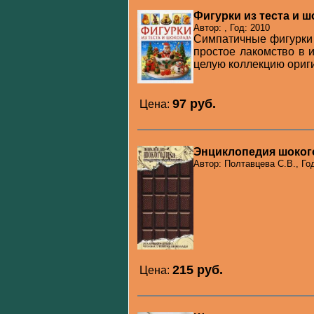
Фигурки из теста и 
Автор: , Год: 2010
Симпатичные фигурки 
простое лакомство в 
целую коллекцию ориги
97 pуб.
Цена:
Энциклопедия шоког
Автор: Полтавцева С.В., Го
215 pуб.
Цена: