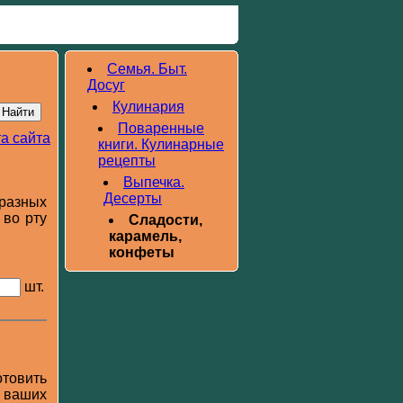
Семья. Быт.
Досуг
Кулинария
Поваренные
а сайта
книги. Кулинарные
рецепты
Выпечка.
Десерты
бразных
 во рту
Сладости,
карамель,
конфеты
шт.
отовить
т ваших