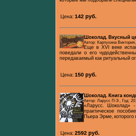
142 pуб.
Цена:
Шоколад. Вкусный це
Автор: Карпухина Виктория,
Еще в XVI веке испа
поведали о его чудодейственны
передаваемый как ритуальный ого
150 pуб.
Цена:
Шоколад. Книга кон
Автор: Ларусс П-Э., Год: 20
«Ларусс. Шоколад» -
практическое пособи
Пьера Эрме, которого п
2592 pуб.
Цена: