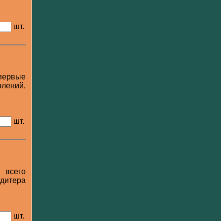
шт.
первые
олений,
шт.
 всего
дитера
шт.