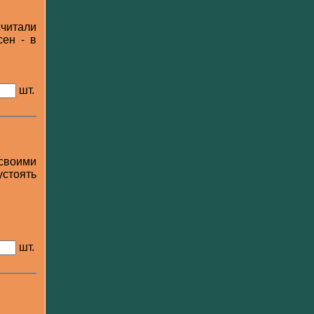
считали
сен - в
шт.
 своими
устоять
шт.