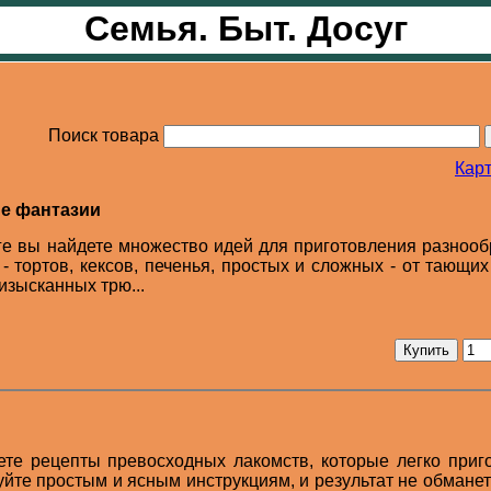
Семья. Быт. Досуг
Поиск товара
Карт
е фантазии
ге вы найдете множество идей для приготовления разноо
 тортов, кексов, печенья, простых и сложных - от тающих
изысканных трю...
ете рецепты превосходных лакомств, которые легко приг
уйте простым и ясным инструкциям, и результат не обмане