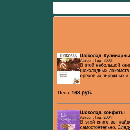
Шоколад. Кулинарны
Автор: , Год: 2003
В этой небольшой кни
шоколадных лакомств -
ореховых пирожных и 
168 pуб.
Цена:
Шоколад, конфеты
Автор: , Год: 2004
В этой книге вы найд
самостоятельно. След