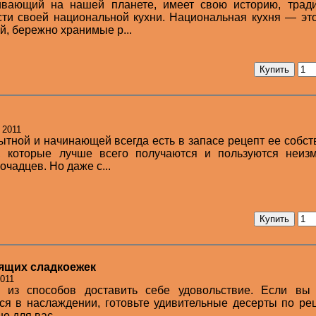
вающий на нашей планете, имеет свою историю, тради
сти своей национальной кухни. Национальная кухня — эт
й, бережно хранимые р...
 2011
пытной и начинающей всегда есть в запасе рецепт ее собс
, которые лучше всего получаются и пользуются неиз
очадцев. Но даже с...
оящих сладкоежек
2011
 из способов доставить себе удовольствие. Если вы 
ся в наслаждении, готовьте удивительные десерты по ре
о для вас.