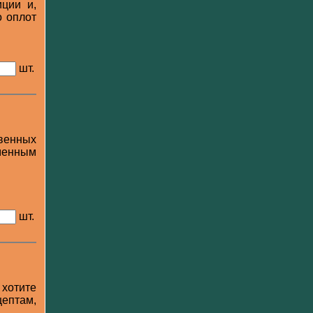
ции и,
о оплот
шт.
твенных
менным
шт.
хотите
цептам,