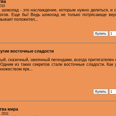
тва
010
о шоколад - это наслаждение, которым нужно делиться, и 
богов. Еще бы! Ведь шоколад не только потрясающе вку
зывает положител...
ругие восточные сладости
ный, сказочный, овеянный легендами, всегда притягателен
 Одним из таких секретов стали восточные сладости. Как 
ножеством ярк...
тва мира
: 2011