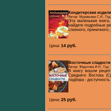
Кондитерские издел
Автор: Муравьева С.И., Год
Эта маленькая книга,
найдете подробные рец
слоеного, пряничного, 
14 pуб.
Цена:
Восточные сладости
Автор: Федотова И.Н., Год:
В книгу вошли рецеп
Среднего Востока (С
подбора - доступность 
25 pуб.
Цена: