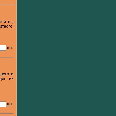
 ней вы
итного,
шт.
жнего и
цип их
шт.