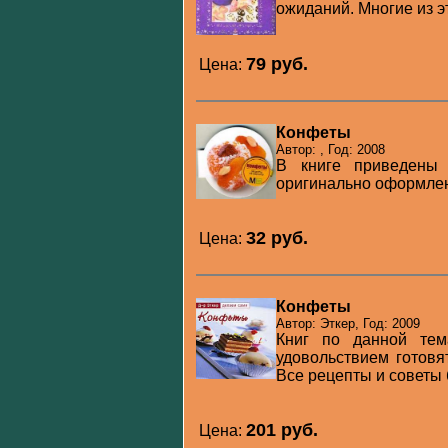
ожиданий. Многие из эт
79 pуб.
Цена:
Конфеты
Автор: , Год: 2008
В книге приведены 
оригинально оформленн
32 pуб.
Цена:
Конфеты
Автор: Эткер, Год: 2009
Книг по данной тем
удовольствием готовя
Все рецепты и советы 
201 pуб.
Цена: