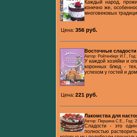
Каждый народ, прожи
конечно же, особенно
мно­говековых традици
356 pуб.
Цена:
Восточные сладости
Автор: Ройтенберг И.Г., Год:
У каждой хозяйки и о
коронных блюд - тех
успехом у гостей и дом
221 pуб.
Цена:
Лакомства для наст
Автор: Першина С.Е., Год: 
Сладости - это один
полностью растворить
которые мы подобрали специальн