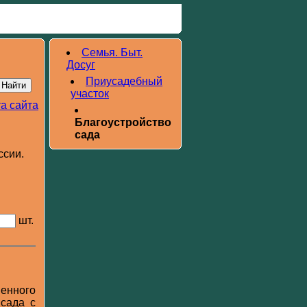
Семья. Быт.
Досуг
Приусадебный
участок
а сайта
Благоустройство
сада
ссии.
шт.
венного
 сада с