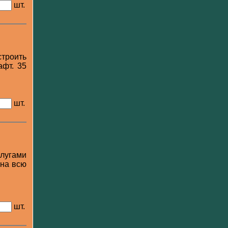
шт.
строить
афт. 35
шт.
лугами
 на всю
шт.