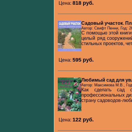
818 pуб.
Цена:
Садовый участок. Пл
Автор: Свифт Пенни, Год: 2
С помощью этой книги
целый ряд сооружений
стильных проектов, чет
595 pуб.
Цена:
Любимый сад для у
Автор: Максимова М.В., Год
Как сделать сад с
профессиональных диз
страну садоводов-люби
122 pуб.
Цена: