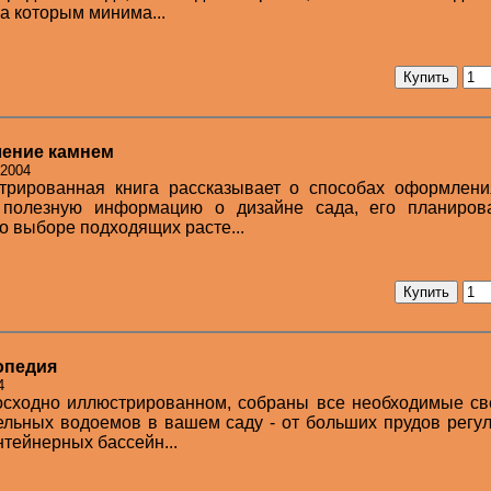
за которым минима...
ление камнем
 2004
трированная книга рассказывает о способах оформлени
 полезную информацию о дизайне сада, его планиров
 о выборе подходящих расте...
опедия
4
восходно иллюстрированном, собраны все необходимые с
ельных водоемов в вашем саду - от больших прудов регу
нтейнерных бассейн...