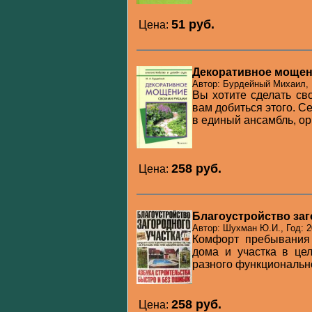
51 pуб.
Цена:
Декоративное мощен
Автор: Бурдейный Михаил, 
Вы хотите сделать св
вам добиться этого. 
в единый ансамбль, ор
258 pуб.
Цена:
Благоустройство заг
Автор: Шухман Ю.И., Год: 2
Комфорт пребывания 
дома и участка в це
разного функциональног
258 pуб.
Цена: