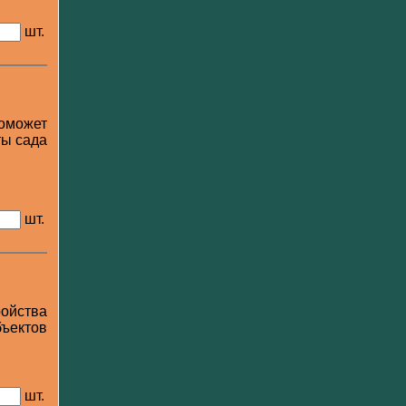
шт.
поможет
ты сада
шт.
ойства
ъектов
шт.