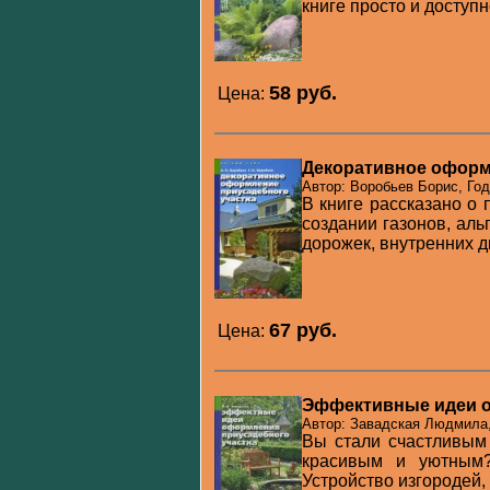
книге просто и доступн
58 pуб.
Цена:
Декоративное оформ
Автор: Воробьев Борис, Год
В книге рассказано о 
создании газонов, ал
дорожек, внутренних дв
67 pуб.
Цена:
Эффективные идеи о
Автор: Завадская Людмила,
Вы стали счастливым 
красивым и уютным?
Устройство изгородей, 