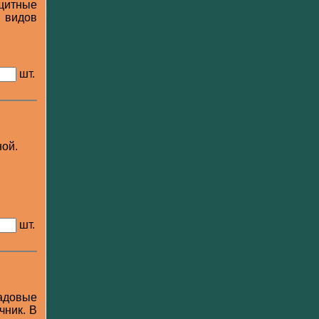
щитные
 видов
шт.
ной.
шт.
адовые
чник. В