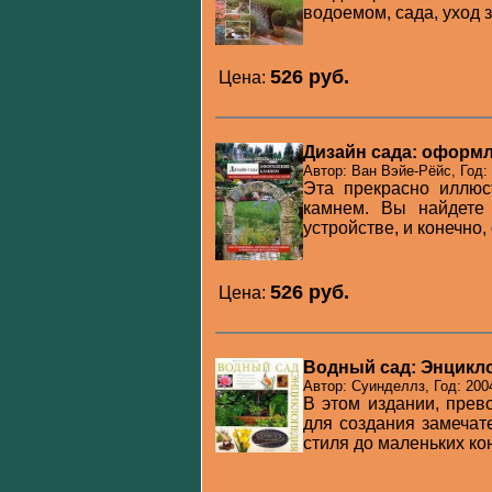
водоемом, сада, уход 
526 pуб.
Цена:
Дизайн сада: оформ
Автор: Ван Вэйе-Рёйс, Год:
Эта прекрасно иллюс
камнем. Вы найдете
устройстве, и конечно,
526 pуб.
Цена:
Водный сад: Энцикл
Автор: Суинделлз, Год: 200
В этом издании, пре
для создания замечат
стиля до маленьких ко