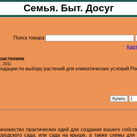
Семья. Быт. Досуг
Поиск товара
Карт
растениях
: 2011
ндации по выбору растений для климатических условий Ро
 множество практических идей для создания вашего собст
ородского сада, или сада на крыше, а также схемы для