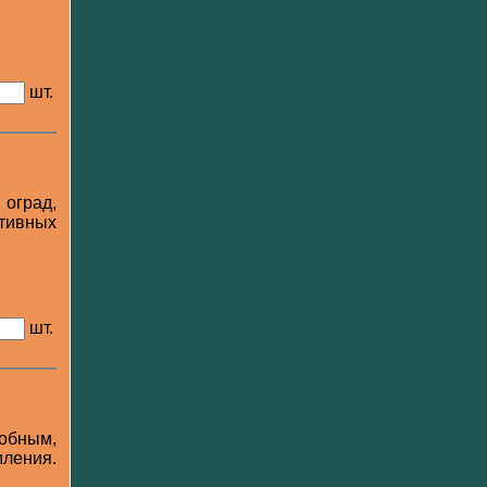
шт.
 оград,
ативных
шт.
добным,
ления.