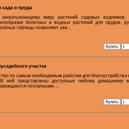
 сада и пруда
 захватывающему миру растений садовых водоемов.
знообразие болотных и водных растений для прудов, ру
робные таблицы позволяют уве...
усадебного участка
ство по самым необходимым работам для благоустройства
а. В ней представлены доступные любому домашнему м
овождаются поэтапными ...