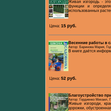
Живая изгородь - эт
функции и определя
использованных растен
15 pуб.
Цена:
Весенние работы в с
Автор: Баринова Мария, Год
В книге даётся информ
52 pуб.
Цена:
Благоустройство при
Автор: Гордиенко Михаил, Г
Живые изгороди, кра
дорожки, обустроенная