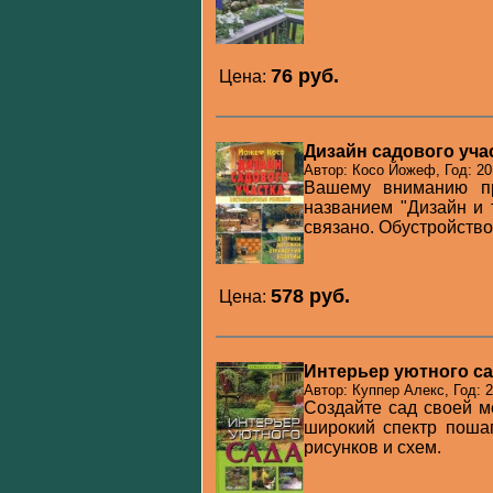
76 pуб.
Цена:
Дизайн садового уча
Автор: Косо Йожеф, Год: 20
Вашему вниманию пр
названием "Дизайн и 
связано. Обустройство с
578 pуб.
Цена:
Интерьер уютного с
Автор: Куппер Алекс, Год: 
Создайте сад своей м
широкий спектр поша
рисунков и схем.