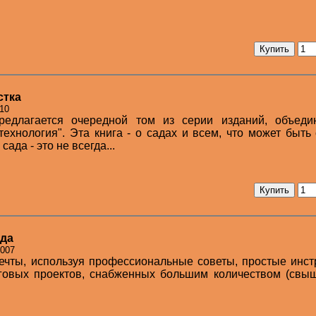
стка
10
едлагается очередной том из серии изданий, объеди
технология". Эта книга - о садах и всем, что может быть
ада - это не всегда...
ада
2007
ечты, используя профессиональные советы, простые инст
говых проектов, снабженных большим количеством (свыш