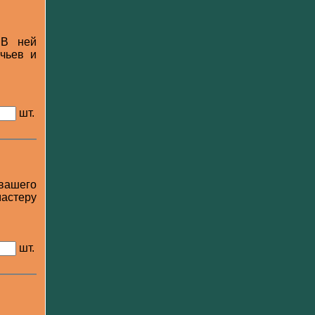
 В ней
чьев и
шт.
 вашего
астеру
шт.