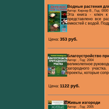
Водные растения для
Автор: Кирхер В., Год: 0000
Эта книга - ключ к
представлено все ра
емкостей с водой. Под
353 pуб.
Цена:
Благоустройство при
Автор: , Год: 2004
великолепное руковод
загородного участк
проекты, которые сопр
1122 pуб.
Цена:
Живые изгороди
Автор: , Год: 2005