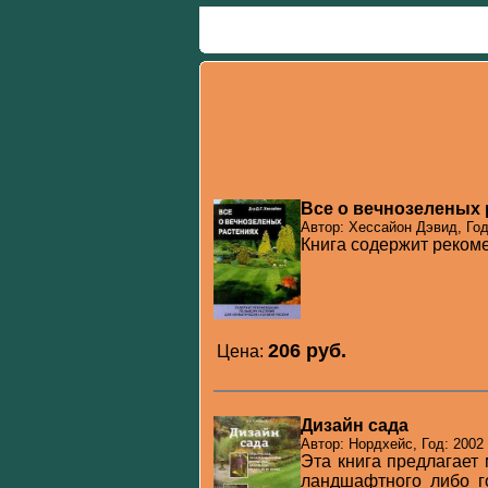
Все о вечнозеленых 
Автор: Хессайон Дэвид, Год
Книга содержит рекоме
206 pуб.
Цена:
Дизайн сада
Автор: Нордхейс, Год: 2002
Эта книга предлагает
ландшафтного либо г