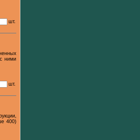
шт.
ненных
 с ними
шт.
рукции,
е 400)