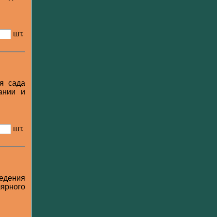
шт.
я сада
ании и
шт.
ведения
лярного