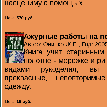
неоценимую помощь х...
570 pуб.
Цена:
Ажурные работы на п
Автор: Онипко Ж.П., Год: 200
Книга учит старинны
полотне - мережке и р
видами рукоделия, вы 
прекрасные, неповторим
одежду.
15 pуб.
Цена: