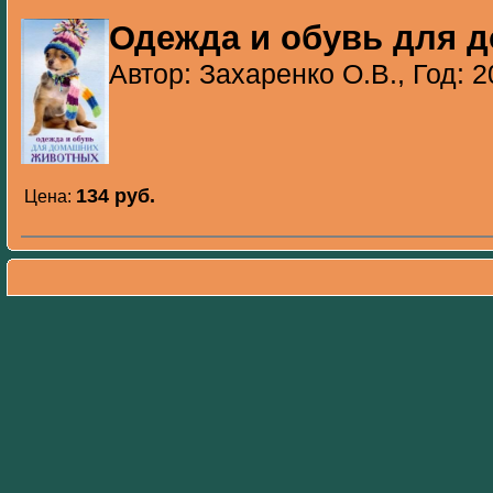
Одежда и обувь для 
Автор: Захаренко О.В., Год: 
134 pуб.
Цена: