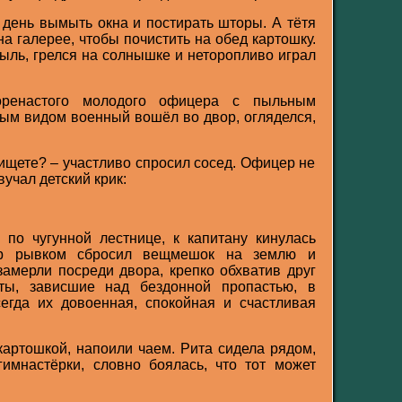
день вымыть окна и постирать шторы. А тётя
а галерее, чтобы почистить на обед картошку.
ыль, грелся на солнышке и неторопливо играл
оренастого молодого офицера с пыльным
ым видом военный вошёл во двор, огляделся,
 ищете? – участливо спросил сосед. Офицер не
вучал детский крик:
 по чугунной лестнице, к капитану кинулась
ер рывком сбросил вещмешок на землю и
замерли посреди двора, крепко обхватив друг
сты, зависшие над бездонной пропастью, в
егда их довоенная, спокойная и счастливая
артошкой, напоили чаем. Рита сидела рядом,
имнастёрки, словно боялась, что тот может