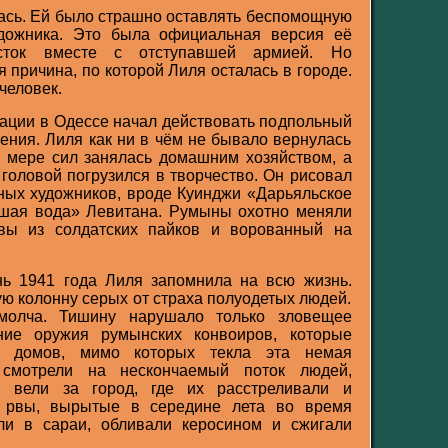
ась. Ей было страшно оставлять беспомощную
удожника. Это была официальная версия её
осток вместе с отступавшей армией. Но
 причина, по которой Лиля осталась в городе.
человек.
пации в Одессе начал действовать подпольный
ения. Лиля как ни в чём не бывало вернулась
о мере сил занялась домашним хозяйством, а
 головой погрузился в творчество. Он рисовал
тных художников, вроде Куинджи «Дарьяльское
ьшая вода» Левитана. Румыны охотно меняли
вы из солдатских пайков и ворованный на
нь 1941 года Лиля запомнила на всю жизнь.
ую колонну серых от страха полуодетых людей.
молча. Тишину нарушало только зловещее
ние оружия румынских конвоиров, которые
и домов, мимо которых текла эта немая
 смотрели на нескончаемый поток людей,
в вели за город, где их расстреливали и
е рвы, вырытые в середине лета во время
ли в сараи, обливали керосином и сжигали