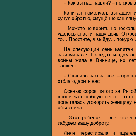
– Как вы нас нашли? – не скры
Капитан помолчал, вытащил и
сунул обратно, смущённо кашлянул
– Можете не верить, но нескол
удалось спасти нашу дочь. Откро
то… Простите, я выйду… покурю
На следующий день капитан в
заканчивался. Перед отъездом он
войны жила в Виннице, но лет
Ташкент.
– Спасибо вам за всё, – проща
отблагодарить вас.
Осенью сорок пятого за Рито
привезла скорбную весть – отец
попыталась уговорить женщину н
объяснила:
– Этот ребёнок – всё, что у
забудем вашу доброту.
Лиля перестирала и тщател