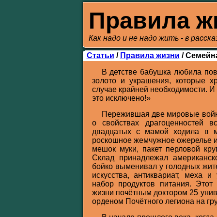
Правила ж
Как надо и не надо жить - в расск
Статьи
/
Правила жизни
/ Семейн
В детстве бабушка любила пов
золото и украшения, которые х
случае крайней необходимости. И
это исключено!»
Пережившая две мировые войн
о свойствах драгоценностей в
двадцатых с мамой ходила в м
роскошное жемчужное ожерелье и
мешок муки, пакет перловой кру
Склад принадлежал американск
бойко выменивал у голодных жит
искусства, антиквариат, меха 
набор продуктов питания. Этот 
жизни почётным доктором 25 унив
орденом Почётного легиона на гру