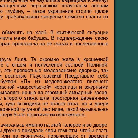
а японцы ещё не научились выращивать жемчуг
рагоценным зёрнышком полуголым ловцам
ю глубину, – такое украшение стоило целое
му прабабушкино ожерелье помогло спасти от
обменять на хлеб. В критической ситуации
учила меня бабушка. В подтверждение своих
торая произошла на её глазах в послевоенные
друга Лиля. Та скромно жила в крошечной
те с отцом и полуслепой сестрой Полиной,
х, эти прелестные молдаванские дворики, так
 воспетые Паустовским! Представьте себе
буквой «П» из медово-жёлтого пиленого
красной «марсельской» черепицы и ажурными
рывались ночью на огромный амбарный засов.
у второго этажа шла просторная деревянная
м, куда выходили не только окна, но и двери
таринной чугунной лестнице, такой музыкально-
наверх было практически невозможно.
ачивалась именно на этой галерее и во дворе.
дружно покидали свои комнаты, чтобы спать
 или на скрипучих, порыжевших от времени