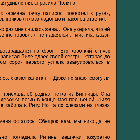
вая удивления, спросила Полина.
з кармана пачку папирос, повертел в руках,
, прикрыл глаза ладонью и наконец ответил:
ько раз мне снилась жена… Она уверяла, что ей
венно говоря, я не надеялся… мистика какая-
…
озвращался на фронт. Его короткий отпуск
 записал Лиле адрес своей сестры, которая до
ом сорок первого успела эвакуироваться в
ясь, сказал капитан. – Даже не знаю, смогу ли
й приехала её родная тётка из Винницы. Она
 девочки погиб в конце мая под Веной. Лиля
е забирать Риту. Но та со слезами на глазах
 меня осталось. Обещаю вам, мы никогда не
ьно погладила Ритины вещички, аккуратно