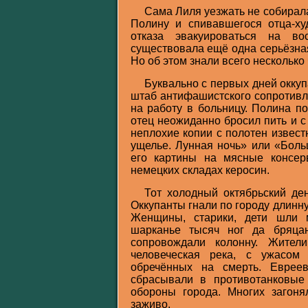
Сама Лиля уезжать не собирал
Полину и спивавшегося отца-х
отказа эвакуироваться на в
существовала ещё одна серьёзная
Но об этом знали всего несколько 
Буквально с первых дней окку
штаб антифашистского сопротивл
на работу в больницу. Полина п
отец неожиданно бросил пить и с
неплохие копии с полотен извес
ущелье. Лунная ночь» или «Бол
его картины на мясные консер
немецких складах керосин.
Тот холодный октябрьский де
Оккупанты гнали по городу длинн
Женщины, старики, дети шли 
шарканье тысяч ног да бряца
сопровождали колонну. Жител
человеческая река, с ужасом
обречённых на смерть. Еврее
сбрасывали в противотанковы
обороны города. Многих загоня
заживо.