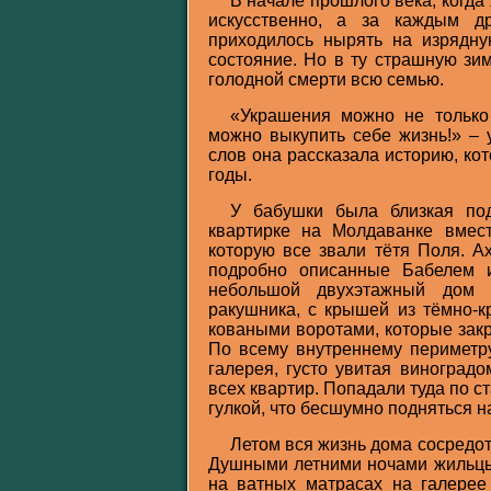
В начале прошлого века, когд
искусственно, а за каждым д
приходилось нырять на изрядну
состояние. Но в ту страшную зи
голодной смерти всю семью.
«Украшения можно не только 
можно выкупить себе жизнь!» – 
слов она рассказала историю, ко
годы.
У бабушки была близкая по
квартирке на Молдаванке вмес
которую все звали тётя Поля. А
подробно описанные Бабелем и
небольшой двухэтажный дом 
ракушника, с крышей из тёмно-
коваными воротами, которые зак
По всему внутреннему периметр
галерея, густо увитая виноградо
всех квартир. Попадали туда по с
гулкой, что бесшумно подняться 
Летом вся жизнь дома сосредот
Душными летними ночами жильцы 
на ватных матрасах на галерее