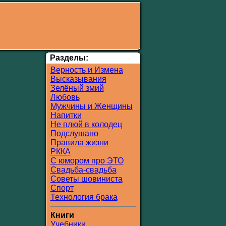
Разделы:
Верность и Измена
Высказывания
Зелёный змий
Любовь
Мужчины и Женщины
Напитки
Не плюй в колодец
Подслушано
Правила жизни
РККА
С юмором про ЭТО
Свадьба-свадьба
Советы шовиниста
Спорт
Технология брака
Книги
Учебники