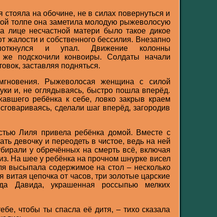
 стояла на обочине, не в силах повернуться и
ской толпе она заметила молодую рыжеволосую
а лице несчастной матери было такое дикое
от жалости и собственного бессилия. Внезапно
откнулся и упал. Движение колонны
т же подскочили конвоиры. Солдаты начали
овок, заставляя подняться.
мгновения. Рыжеволосая женщина с силой
уки и, не оглядываясь, быстро пошла вперёд.
авшего ребёнка к себе, ловко закрыв краем
 сговариваясь, сделали шаг вперёд, загородив
тью Лиля привела ребёнка домой. Вместе с
ть девочку и переодеть в чистое, ведь на ней
бирали у обречённых на смерть всё, включая
из. На шее у ребёнка на прочном шнурке висел
я высыпала содержимое на стол – несколько
 витая цепочка от часов, три золотые царские
да Давида, украшенная россыпью мелких
ебе, чтобы ты спасла её дитя, – тихо сказала