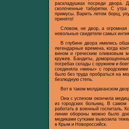
раскладушках посреди двора. 
сколоченные табуретки. С утр
примусы. Варить летом борщ, ух
принято!
Словом, не двор, а огромная 
невольные свидетели самых инти
В глубине двора имелись обш
легендарные времена, когда кон
вином и греческим оливковым ма
кружев. Бандиты, доморощенны
погребах склады с оружием и бое
соединяла «мины» с городскими
было без труда пробраться на мо
безлюдную степь.
Вот в таком молдаванском двор
Она с успехом окончила медиц
из городских больниц. В самом
работать в военный госпиталь. К
линии обороны можно было доех
медиками сутками вывозила тяжел
в Крым и Новороссийск.