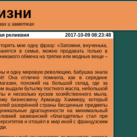
изни
азах и заметках
ая реликвия
2017-10-09 08:23:48
торять мне одну фразу: «Запомни, внученька,
ранятся в семье, можно продавать только в
 никакого обмена на тряпки или модные вещи –
ы и одну мировую революцию, бабушка знала
сё! Она отлично помнила, как в середине
агазин, похожий на большой склад, где за
м выдали бутылку постного масла, небольшой
пы и несколько кусков хозяйственного мыла.
ому бизнесмену Арманду Хаммеру, который
елей разорённой страны бесценные предметы
и уникальные драгоценности на минимальный
ловкий заокеанский «благодетель» стал при
ерситетов и отошёл в мир иной с французским
ди.