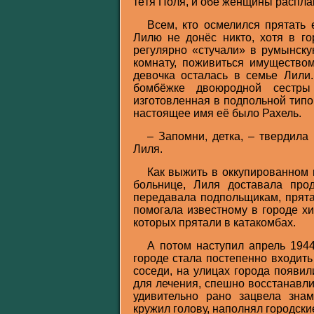
тётя Поля, и обе женщины распла
Всем, кто осмелился прятать е
Лилю не донёс никто, хотя в го
регулярно «стучали» в румынску
комнату, поживиться имуществом
девочка осталась в семье Лили
бомбёжке двоюродной сестры
изготовленная в подпольной типо
настоящее имя её было Рахель.
– Запомни, детка, – твердила 
Лиля.
Как выжить в оккупированном г
больнице, Лиля доставала про
передавала подпольщикам, прята
помогала известному в городе хи
которых прятали в катакомбах.
А потом наступил апрель 194
городе стала постепенно входит
соседи, на улицах города появи
для лечения, спешно восстанавл
удивительно рано зацвела зна
кружил голову, наполнял городс