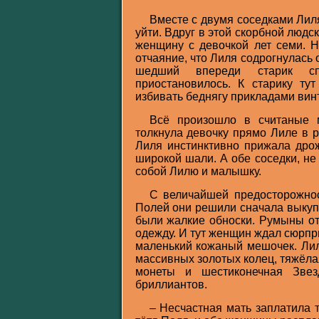
Вместе с двумя соседками Лиля
уйти. Вдруг в этой скорбной люд
женщину с девочкой лет семи. Н
отчаяние, что Лиля содрогнулась 
шедший впереди старик сп
приостановилось. К старику ту
избивать беднягу прикладами винт
Всё произошло в считаные 
толкнула девочку прямо Лиле в р
Лиля инстинктивно прижала дрож
широкой шали. А обе соседки, не
собой Лилю и малышку.
С величайшей предосторожнос
Полей они решили сначала выкупа
были жалкие обноски. Румыны от
одежду. И тут женщин ждал сюрпр
маленький кожаный мешочек. Лил
массивных золотых колец, тяжёлая
монеты и шестиконечная Звез
бриллиантов.
– Несчастная мать заплатила т