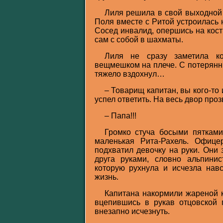
Лиля решила в свой выходной 
Поля вместе с Ритой устроилась н
Сосед инвалид, опершись на кост
сам с собой в шахматы.
Лиля не сразу заметила к
вещмешком на плече. С потерянн
тяжело вздохнул…
– Товарищ капитан, вы кого-то
успел ответить. На весь двор проз
– Папа!!!
Громко стуча босыми пятками
маленькая Рита-Рахель. Офиц
подхватил девочку на руки. Они 
друга руками, словно альпини
которую рухнула и исчезла навс
жизнь.
Капитана накормили жареной к
вцепившись в рукав отцовской г
внезапно исчезнуть.