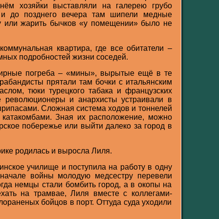
Днём хозяйки выставляли на галерею грубо
а и до позднего вечера там шипели медные
у или жарить бычков «у помещении» было не
коммунальная квартира, где все обитатели –
мных подробностей жизни соседей.
ирные погреба – «мины», вырытые ещё в те
трабандисты прятали там бочки с итальянским
слом, тюки турецкого табака и французских
е революционеры и анархисты устраивали в
припасами. Сложная система ходов и тоннелей
 катакомбами. Зная их расположение, можно
рское побережье или выйти далеко за город в
ике родилась и выросла Лиля.
инское училище и поступила на работу в одну
 начале войны молодую медсестру перевели
огда немцы стали бомбить город, а в окопы на
ать на трамвае, Лиля вместе с коллегами-
ораненых бойцов в порт. Оттуда суда уходили