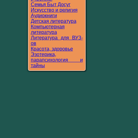
Семья Быт Досуг
Искусство и религия
Аудиокниги
Детская литература
Компьютерная
литература
Литература для ВУЗ-
ов
Красота, здоровье
Эзотерика,
парапсихология и
тайны