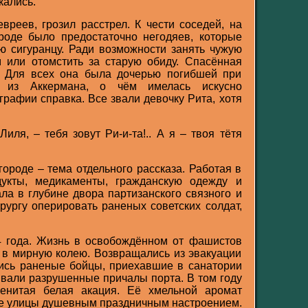
кались.
вреев, грозил расстрел. К чести соседей, на
роде было предостаточно негодяев, которые
ю сигуранцу. Ради возможности занять чужую
 или отомстить за старую обиду. Спасённая
. Для всех она была дочерью погибшей при
 из Аккермана, о чём имелась искусно
графии справка. Все звали девочку Рита, хотя
Лиля, – тебя зовут Ри-и-та!.. А я – твоя тётя
ороде – тема отдельного рассказа. Работая в
дукты, медикаменты, гражданскую одежду и
ла в глубине двора партизанского связного и
рургу оперировать раненых советских солдат,
4 года. Жизнь в освобождённом от фашистов
ь в мирную колею. Возвращались из эвакуации
лись раненые бойцы, приехавшие в санатории
ивали разрушенные причалы порта. В том году
менитая белая акация. Её хмельной аромат
кие улицы душевным праздничным настроением.