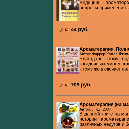
медицины - ароматера
вопросы применения э
44 pуб.
Цена:
Ароматерапия. Полн
Автор: Фаррер-Холлс Джилл
Благодаря этому по
загадочным миром эфир
к тому же включает пол
709 pуб.
Цена:
Ароматерапия (на ма
Автор: , Год: 2007
В данной книге на ма
истории ароматерап
различных недугов и бо