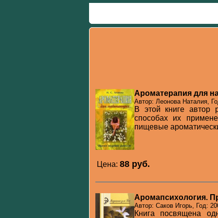
Ароматерапия для 
Автор: Леонова Наталия, Го
В этой книге автор 
способах их примене
пищевые ароматически
88 pуб.
Цена:
Аромапсихология. П
Автор: Саков Игорь, Год: 20
Книга посвящена одн