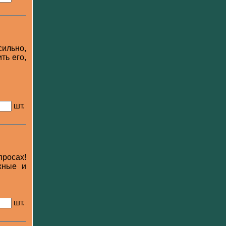
сильно,
ть его,
шт.
просах!
жные и
шт.