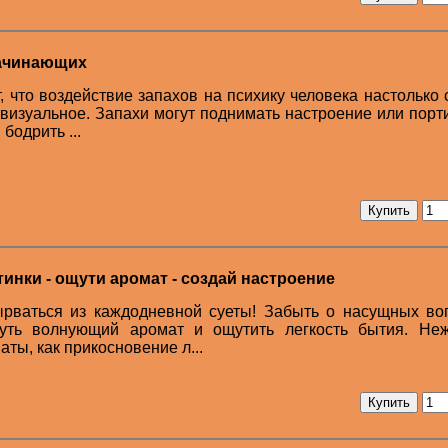
начинающих
 что воздействие запахов на психику человека настолько 
визуальное. Запахи могут поднимать настроение или порти
бодрить ...
инки - ощути аромат - создай настроение
ырваться из каждодневной суеты! Забыть о насущных во
нуть волнующий аромат и ощутить легкость бытия. Не
ы, как прикосновение л...