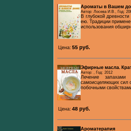
Ароматы в Вашем до
Автор: Лосева И.В., Год: 20
В глубокой древности
ею. Традиции примене
использования обширна
55 pуб.
Цена:
Эфирные масла. Кра
Автор: , Год: 2012
Лечение запахами 
самоисцеляющих сил о
побочными свойствами,
48 pуб.
Цена:
Ароматерапия