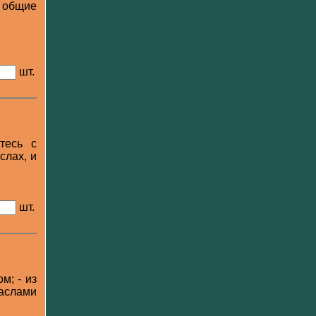
я общие
шт.
тесь с
слах, и
шт.
м; - из
аслами