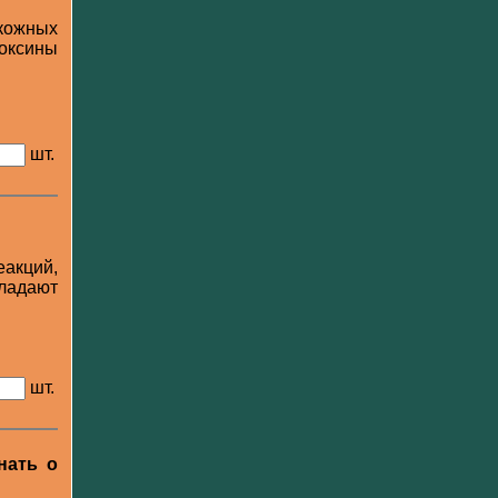
 кожных
токсины
шт.
акций,
бладают
шт.
нать о