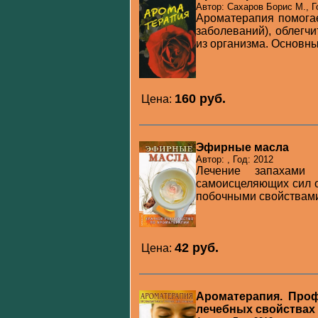
Автор: Сахаров Борис М., Г
Ароматерапия помогае
заболеваний), облегч
из организма. Основны
160 pуб.
Цена:
Эфирные масла
Автор: , Год: 2012
Лечение запахами 
самоисцеляющих сил о
побочными свойствами,
42 pуб.
Цена:
Ароматерапия. Проф
лечебных свойствах