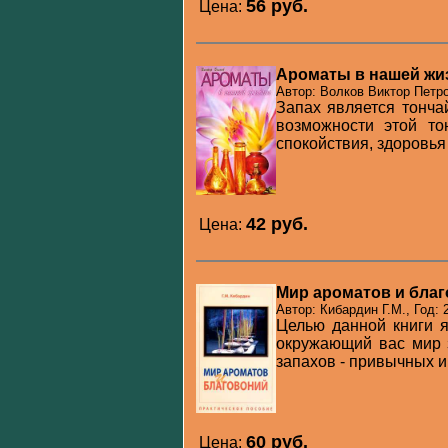
56 pуб.
Цена:
Ароматы в нашей жи
Автор: Волков Виктор Петро
Запах является тонч
возможности этой то
спокойствия, здоровья 
42 pуб.
Цена:
Мир ароматов и благ
Автор: Кибардин Г.М., Год: 
Целью данной книги я
окружающий вас мир 
запахов - привычных и
60 pуб.
Цена: