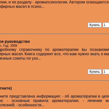
пии, и ее разделу - аромапсихологии. Автором освещаютс
фирных масел в психо...
ое руководство
, Год: 2009
дробному справочнику по ароматерапии вы познакоми
ных масел. Книга содержит все, что вам нужно знать о ма
езные советы по ухо...
гните)
гните представлена информация: - об ароматерапии в цело
ии; - основные правила ароматерапии; - лечение м
лезней; - особенности...