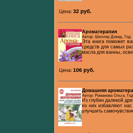
32 pуб.
Цена:
Ароматерапия
Автор: Шиллер Дэвид, Год:
Эта книга поможет ва
средств для самых раз
масла для ванны, осве
106 pуб.
Цена:
Домашняя ароматерап
Автор: Романова Ольга, Год
Из глубин далекой др
из них избавляют нас
улучшить самочувствие 