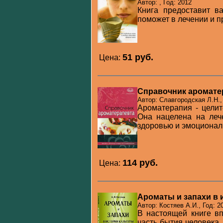
Автор: , Год: 2012
Книга предоставит в
поможет в лечении и п
51 pуб.
Цена:
Справочник аромате
Автор: Славгородская Л.Н.,
Ароматерапия - целит
Она нацелена на леч
здоровью и эмоционал
114 pуб.
Цена:
Ароматы и запахи в 
Автор: Костяев А.И., Год: 2
В настоящей книге в
часть бытия человека.