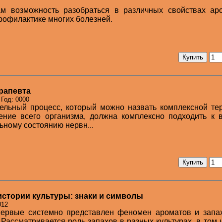
ам возможность разобраться в различных свойствах аро
рофилактике многих болезней.
рапевта
 Год: 0000
ельный процесс, который можно назвать комплексной те
ение всего организма, должна комплексно подходить к 
ьному состоянию нервн...
истории культуры: знаки и символы
012
первые системно представлен феномен ароматов и запах
 Рассматривается роль запахов в разных культурах, в том 