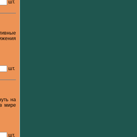
шт.
тивные
ижения
шт.
нуть на
 в мире
шт.