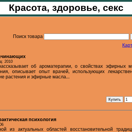
Красота, здоровье, секс
Поиск товара
Карт
начинающих
д: 2010
рассказывает об ароматерапии, о свойствах эфирных м
ния, описывает опыт врачей, использующих лекарстве
е растения и эфирные масла...
рактическая психология
06
ой из актуальных областей восстановительной традиц