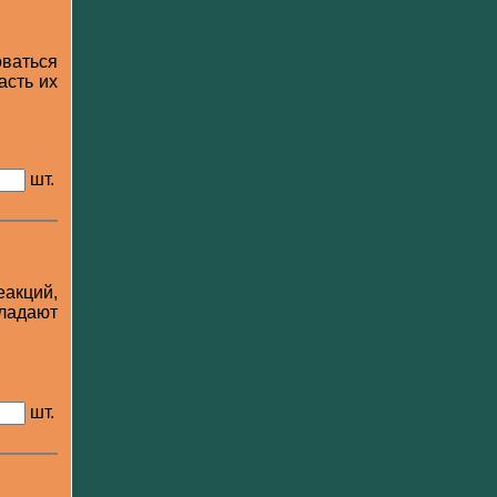
оваться
асть их
шт.
акций,
бладают
шт.