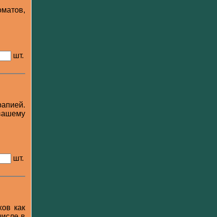
матов,
шт.
рапией.
вашему
шт.
ов как
числе в