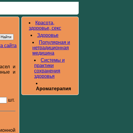
Красота,
здоровье, секс
Здоровье
Популярная и
а сайта
нетрадиционная
медицина
Системы и
практики
асел и
сохранения
нные и
здоровья
Ароматерапия
шт.
ионной