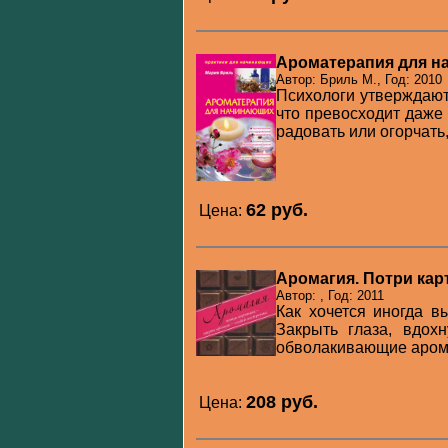
Ароматерапия для 
Автор: Бриль М., Год: 2010
Психологи утверждают,
что превосходит даже 
радовать или огорчать, 
62 pуб.
Цена:
Аромагия. Потри карт
Автор: , Год: 2011
Как хочется иногда в
Закрыть глаза, вдох
обволакивающие аромат
208 pуб.
Цена: