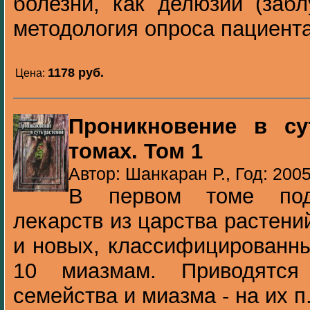
болезни, как делюзии (забл
методология опроса пациента,
1178 pуб.
Цена:
Проникновение в су
томах. Том 1
Автор: Шанкаран Р., Год: 200
В первом томе под
лекарств из царства растени
и новых, классифицированны
10 миазмам. Приводятся
семейства и миазма - на их п.