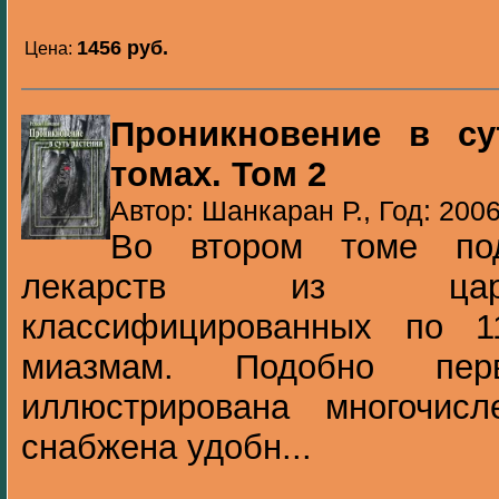
1456 pуб.
Цена:
Проникновение в су
томах. Том 2
Автор: Шанкаран Р., Год: 200
Во втором томе по
лекарств из царс
классифицированных по 
миазмам. Подобно пер
иллюстрирована многочис
снабжена удобн...